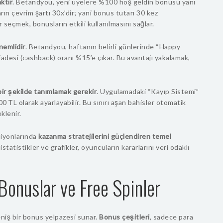
ktır
. Betandyou, yeni üyelere %100 hoş geldin bonusu yanı
rın çevrim şartı 30x’dir; yani bonus tutarı 30 kez
 seçmek, bonusların etkili kullanılmasını sağlar.
nemlidir
. Betandyou, haftanın belirli günlerinde “Happy
adesi (cashback) oranı %15’e çıkar. Bu avantajı yakalamak,
t bir şekilde tanımlamak gerekir
. Uygulamadaki “Kayıp Sistemi”
TL olarak ayarlayabilir. Bu sınırı aşan bahisler otomatik
klenir.
iyonlarında
kazanma stratejilerini güçlendiren temel
atistikler ve grafikler, oyuncuların kararlarını veri odaklı
Bonuslar ve Free Spinler
iş bir bonus yelpazesi sunar.
Bonus çeşitleri
, sadece para