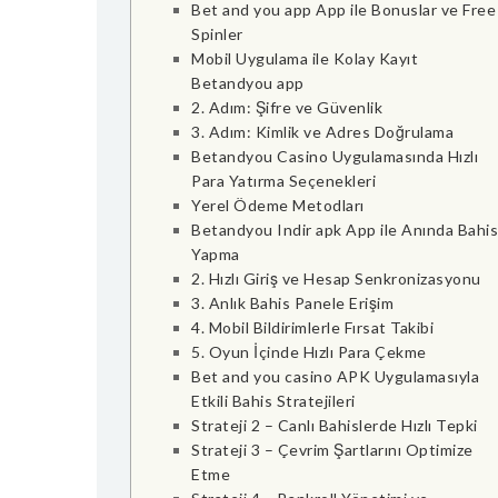
Bet and you app App ile Bonuslar ve Free
Spinler
Mobil Uygulama ile Kolay Kayıt
Betandyou app
2. Adım: Şifre ve Güvenlik
3. Adım: Kimlik ve Adres Doğrulama
Betandyou Casino Uygulamasında Hızlı
Para Yatırma Seçenekleri
Yerel Ödeme Metodları
Betandyou Indir apk App ile Anında Bahis
Yapma
2. Hızlı Giriş ve Hesap Senkronizasyonu
3. Anlık Bahis Panele Erişim
4. Mobil Bildirimlerle Fırsat Takibi
5. Oyun İçinde Hızlı Para Çekme
Bet and you casino APK Uygulamasıyla
Etkili Bahis Stratejileri
Strateji 2 – Canlı Bahislerde Hızlı Tepki
Strateji 3 – Çevrim Şartlarını Optimize
Etme