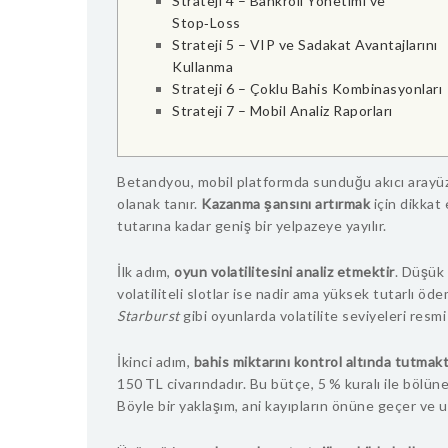
Strateji 4 – Bankroll Yönetimi ve
Stop‑Loss
Strateji 5 – VIP ve Sadakat Avantajlarını
Kullanma
Strateji 6 – Çoklu Bahis Kombinasyonları
Strateji 7 – Mobil Analiz Raporları
Betandyou, mobil platformda sunduğu akıcı arayüz 
olanak tanır.
Kazanma şansını artırmak
için dikkat
tutarına kadar geniş bir yelpazeye yayılır.
İlk adım,
oyun volatilitesini analiz etmektir
. Düşük 
volatiliteli slotlar ise nadir ama yüksek tutarlı öd
Starburst
gibi oyunlarda volatilite seviyeleri resmi 
İkinci adım,
bahis miktarını kontrol altında tutmakt
150 TL civarındadır. Bu bütçe, 5 % kuralı ile bölün
Böyle bir yaklaşım, ani kayıpların önüne geçer ve uz