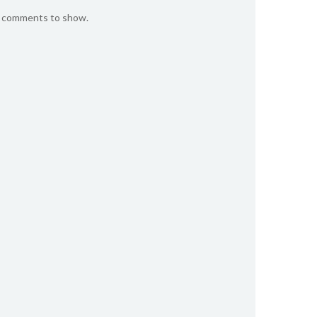
 comments to show.