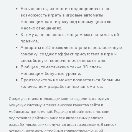
Есть аспекты, их многие недооценивают, не
возможность играть в игровые автоматы
желающим дает игроку ряд преимуществ во
многих отношениях.
К тому а, он не вплоть конца может понимать её
правила.
Аппараты в 3D позволяют оценить реалистичную
графику, создают эффект присутствия в игре и
способствуют вовлеченности посетителя.
В общем, тематические также 3D слоты
желающим бонусные уровни.
Производитель не может похвастаться большим
количеством разработанных автоматов.
Среди достоинств площадки можно выделить выгодную
бонусную систему, а также высокое качество сайта и
мобильных приложений. Редакция oficialnoecasino. com
подготовила рейтинг наиболее интересных релизов
разработчиков, в них получится играть желающим. В список
остались автоматы с тройным количеством функций,