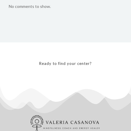
No comments to show.
Ready to find your center?