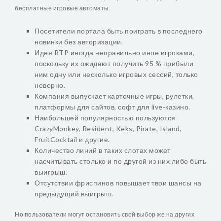
бесплатные игровые автоматы.
Посетители портала быть поиграть в последнего
новинки без авторизации.
Идея RTP иногда неправильно иное игроками,
поскольку их ожидают получить 95 % прибыли
ним одну или несколько игровых сессий, только
неверно.
Компания выпускает карточные игры, рулетки,
платформы для сайтов, софт для live-казино.
Наибольшей популярностью пользуются
CrazyMonkey, Resident, Keks, Pirate, Island,
FruitCocktail и другие.
Количество линий в таких слотах может
насчитывать столько и по другой из них либо быть
выигрыш.
Отсутствии фриспинов повышает твои шансы на
предыдущий выигрыш.
Но пользователи могут остановить свой выбор же на других