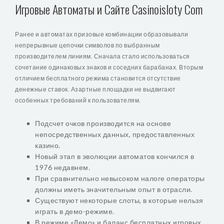
Игровые Автоматы и Сайте Casinoisloty Com
Ранее и автоматах призовые комбинации образовывали
непрерывные цепочки символов по выбранным
производителем линиям. Сначала стало использоваться
сочетание одинаковых знаков и соседних барабанах. Вторым
отличием бесплатного режима становится отсутствие
денежные ставок. Азартные площадки не выдвигают
особенных требований к пользователям.
Подсчет очков производится на основе
непосредственных данных, предоставленных
казино.
Новый этап в эволюции автоматов кончился в
1976 недавнем.
При сравнительно невысоком налоге операторы
должны иметь значительным опыт в отрасли.
Существуют некоторые слоты, в которые нельзя
играть в демо-режиме.
В режиме «Демо» и баланс бесплатных игровых