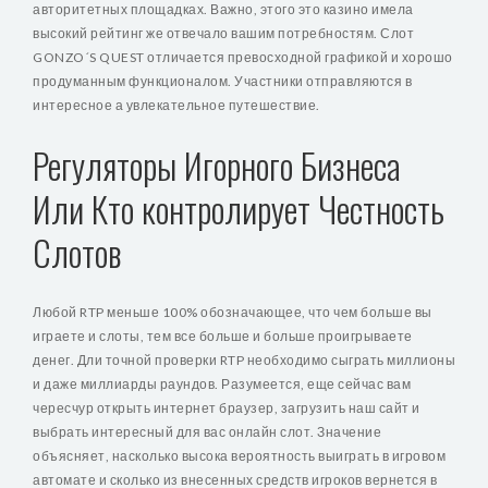
авторитетных площадках. Важно, этого это казино имела
высокий рейтинг же отвечало вашим потребностям. Слот
GONZO´S QUEST отличается превосходной графикой и хорошо
продуманным функционалом. Участники отправляются в
интересное а увлекательное путешествие.
Регуляторы Игорного Бизнеса
Или Кто контролирует Честность
Слотов
Любой RTP меньше 100% обозначающее, что чем больше вы
играете и слоты, тем все больше и больше проигрываете
денег. Дли точной проверки RTP необходимо сыграть миллионы
и даже миллиарды раундов. Разумеется, еще сейчас вам
чересчур открыть интернет браузер, загрузить наш сайт и
выбрать интересный для вас онлайн слот. Значение
объясняет, насколько высока вероятность выиграть в игровом
автомате и сколько из внесенных средств игроков вернется в