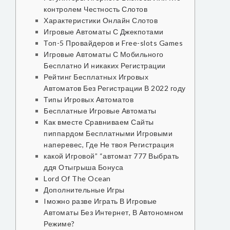
контролем Честность Слотов
Характеристики Онлайн Слотов
Игровые Автоматы С Джекпотами
Топ-5 Провайдеров и Free-slots Games
Игровые Автоматы С Мобильного
Бесплатно И никаких Регистрации
Рейтинг Бесплатных Игровых
Автоматов Без Регистрации В 2022 году
Типы Игровых Автоматов
Бесплатные Игровые Автоматы
Как вместе Сравниваем Сайты
пиппардом Бесплатными Игровыми
наперевес, Где Не твоя Регистрация
какой Игровой” “автомат 777 Выбрать
ддя Отыгрыша Бонуса
Lord Of The Ocean
Дополнительные Игры
Iможно разве Играть В Игровые
Автоматы Без Интернет, В Автономном
Режиме?