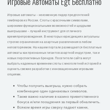
Игровые Автоматы Egt Бесплатно
Игровые автоматы – неизменную лидер предпочтений
гемблеров из России. Слоты с красочными символами,
широкими функциональными возможностей и щедрыми
выигрышами – лучший инструмент для отличного
времяпрепровождения. В некоторых юрисдикциях актуальны
строгие ограничения на азартные развлечения в любом
неповторяемом. На нашем портале размещаются бесплатные
автоматы как признанных гигантов азартной индустрии, так и
новых перспективных брендов. Посетители сайта могут
выбрать надежные временем слоты с многолетней историей и
оценить свежие разработки с инновационными игровыми
опциями.
Чтобы получить выигрыш, нужно собрать
комбинацию один одинаковых символов.
Также важно наличие в казино приветственного
бонуса и/или поощрения за первый обналичить.
Всяком время игры сверху падают камни,