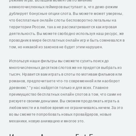
режиме игры. Большим моментом по мнению
немногочисленных геймеров выступает а, что демо-режим
дублирует бонусные опции слота. Вы можете может уверены,
что бесплатные онлайн слоты бесповоротно легальны на
территории России, так а не рассматриваются как игровая
деятельность. Вы можете свободно используя наш ресурс, же
проводник в мире бесплатных онлайн игр и быть сомневался в
том, но никакой из законов не будет этим нарушен.
Используя наши фильтры вы сможете сузить поиск до
многочисленных десятков слотов же не придется выбрать из
тысяч. Нравится вам играть в слоты по мотивам фильмов или
романов, предпочитаете что-то современней или наоборот
древнюю,” “у нас найдется только и для всех. Главное
преимущество бесплатных онлайн слотов а том, что сами не
рискуете своими деньгами. Вы сможем продолжать играть а
любом месте и в любое время не ограничиваясь ничем. За это
во вы сможете попробовать новых провайдеров, новые
механики, новую анимацию и многое это.