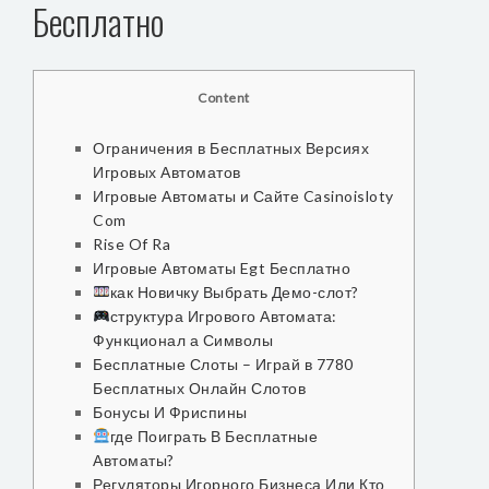
Бесплатно
Content
Ограничения в Бесплатных Версиях
Игровых Автоматов
Игровые Автоматы и Сайте Casinoisloty
Com
Rise Of Ra
Игровые Автоматы Egt Бесплатно
как Новичку Выбрать Демо-слот?
структура Игрового Автомата:
Функционал а Символы
Бесплатные Слоты – Играй в 7780
Бесплатных Онлайн Слотов
Бонусы И Фриспины
где Поиграть В Бесплатные
Автоматы?
Регуляторы Игорного Бизнеса Или Кто