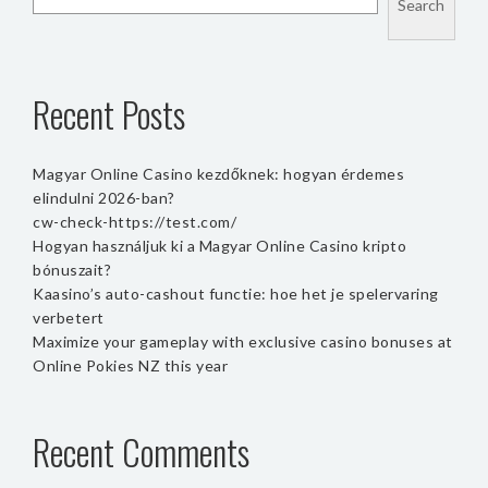
Search
Recent Posts
Magyar Online Casino kezdőknek: hogyan érdemes
elindulni 2026-ban?
cw-check-https://test.com/
Hogyan használjuk ki a Magyar Online Casino kripto
bónuszait?
Kaasino’s auto-cashout functie: hoe het je spelervaring
verbetert
Maximize your gameplay with exclusive casino bonuses at
Online Pokies NZ this year
Recent Comments