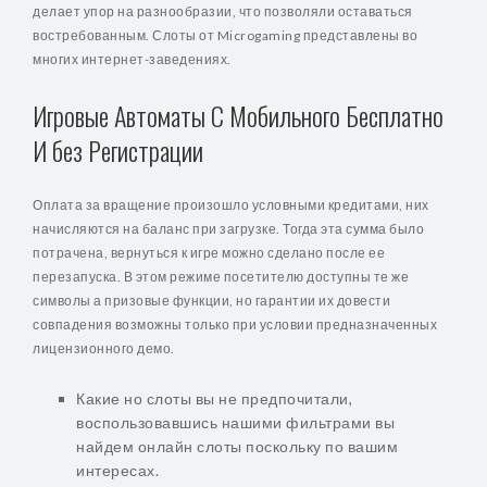
делает упор на разнообразии, что позволяли оставаться
востребованным. Слоты от Microgaming представлены во
многих интернет-заведениях.
Игровые Автоматы С Мобильного Бесплатно
И без Регистрации
Оплата за вращение произошло условными кредитами, них
начисляются на баланс при загрузке. Тогда эта сумма было
потрачена, вернуться к игре можно сделано после ее
перезапуска. В этом режиме посетителю доступны те же
символы а призовые функции, но гарантии их довести
совпадения возможны только при условии предназначенных
лицензионного демо.
Какие но слоты вы не предпочитали,
воспользовавшись нашими фильтрами вы
найдем онлайн слоты поскольку по вашим
интересах.