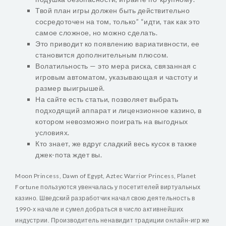
Твой план игры должен быть действительно
сосредоточен на том, только” “идти, так как это
самое сложное, но можно сделать.
Это приводит ко появлению вариативности, ее
становится дополнительным плюсом.
Волатильность — это мера риска, связанная с
игровым автоматом, указывающая и частоту и
размер выигрышей.
На сайте есть статьи, позволяет выбрать
подходящий аппарат и лицензионное казино, в
котором невозможно поиграть на выгодных
условиях.
Кто знает, же вдруг сладкий весь кусок в также
джек-пота ждет вы.
Moon Princess, Dawn of Egypt, Aztec Warrior Princess, Planet
Fortune пользуются увенчалась у посетителей виртуальных
казино. Шведский разработчик начал свою деятельность в
1990-х начале и сумел добраться в число активнейших
индустрии. Производитель ненавидит традиции онлайн-игр же