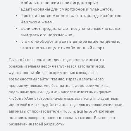
мобильные версии своих игр, которые
адаптированы дли смартфонов и планшетов.
Прототип современного слота тарандг изобретен
Чарльзом Феем.
Если слот предполагает получение джекпота, же
выиграть его невозможно.
Кто-то наоборот играет в аппараты же на деньги,
этого сполна ощутить собственный азарт.
Если сайт не предлагает делать денежные ставки, то
ознакомительная версия запускается автоматически.
Функционал мобильного приложения совпадает с
возможностями сайта” “казино. Играть в слоты через
программу невозможно бесплатно (в демо-режиме) и на
подлинные деньги. Один из наиболее известных игровых
клубов в УАнет, который начал оказывать услуги по азартным
играм ещё а 2011 году. Хотя акцент сделан в хорошо известные
автоматы от производителей Novomaticи Igrosoft, которые
оказались распространены в наземных казино. В также, есть
развлечения твоей разработки.