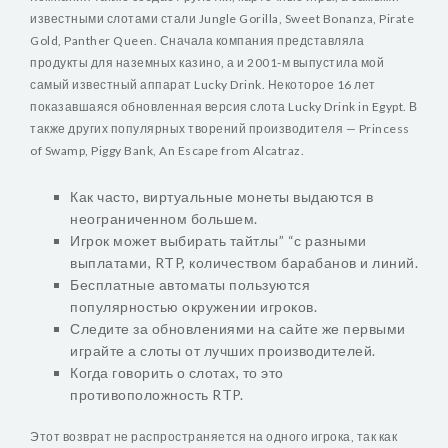
известными слотами стали Jungle Gorilla, Sweet Bonanza, Pirate
Gold, Panther Queen. Сначала компания представляла
продукты для наземных казино, а и 2001-м выпустила мой
самый известный аппарат Lucky Drink. Некоторое 16 лет
показавшаяся обновленная версия слота Lucky Drink in Egypt. В
также других популярных творений производителя — Princess
of Swamp, Piggy Bank, An Escape from Alcatraz.
Как часто, виртуальные монеты выдаются в
неограниченном большем.
Игрок может выбирать тайтлы” “с разными
выплатами, RTP, количеством барабанов и линий.
Бесплатные автоматы пользуются
популярностью окружении игроков.
Следите за обновлениями на сайте же первыми
играйте а слоты от лучших производителей.
Когда говорить о слотах, то это
противоположность RTP.
Этот возврат не распространяется на одного игрока, так как