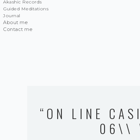
Akashic Records
Guided Meditations
Journal
About me
Contact me
“ON LINE CAS
06\\ 