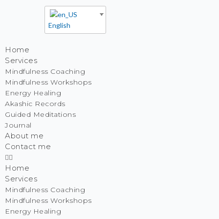
English
Home
Services
Mindfulness Coaching
Mindfulness Workshops
Energy Healing
Akashic Records
Guided Meditations
Journal
About me
Contact me
Home
Services
Mindfulness Coaching
Mindfulness Workshops
Energy Healing