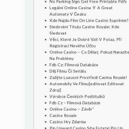
No Parking Sign Get Free Printable Pdfs
Legální Online Casina 🏅 A Great
Automaty V Česku
Kde Najdu Film On Line Casino Suprême?
Sledování Titulu Casino Royale: Kde
Sledovat
Věci, Které Je Dobré Vzít V Potaz, Při
Registraci Nového Účtu
Online Casino – Co Dělat, Pokud Narazít
Na Problémy
Fdb Cz: Filmová Databáze
Děj Filmu Či Seriálu
Zažijte Luxusní Prostředí Casina Royale!
Automobily Ve Filmu[editovat Editovat
Zdroj]
Výrobce Českých Podtitulků
Fdb Cz – Filmová Databáze
Online Casino – Závěr”
Casino Royale
Casino Hry Zdarma
Pin Upward Casino Site Estatal Pin Up