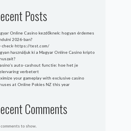
ecent Posts
gyar Online Casino kezdőknek: hogyan érdemes
indulni 2026-ban?
-check-https://test.com/
gyan használjuk ki a Magyar Online Casino kripto
nuszait?
asino’s auto-cashout functie: hoe het je
elervaring verbetert
ximize your gameplay with exclusive casino
nuses at Online Pokies NZ this year
ecent Comments
 comments to show.