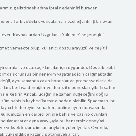
arımızı geliştirmek adına iptal nedeninizi buradan
ri, Türkiye’deki oyuncular için özelleştirilmiş bir oyun
linmeyen Kaynaklardan Uygulama Yükleme” seçeneğini
met vermekte olup, kullanıcı dostu arayüzü ve çeşitli
lı sorular ve uzun açıklamalar için uygundur. Destek ekibi,
formda sorunsuz bir deneyim yaşatmak için çalışmaktadır.
değil, aynı zamanda cazip bonuslar ve promosyonlarla da
sları, bedava dönüşler ve depozito bonusları gibi fırsatlar
p hale getirir. Ancak, uçağın ne zaman düşeceğini doğru
n tüm bahisin kaybedilmesine neden olabilir. Spaceman, bu
orlayıcı bir deneyim sunarken, online oyun dünyasında
 günümüzün en çarpıcı online bahis ve casino oyunları
ncular aviator oyna arayışıyla bu benzersiz deneyimi
ı ve yüksek kazanç imkanlarıyla büyüleniyorlar. Oyunda,
ak yükseldikçe kazanç potansiyeli artar.