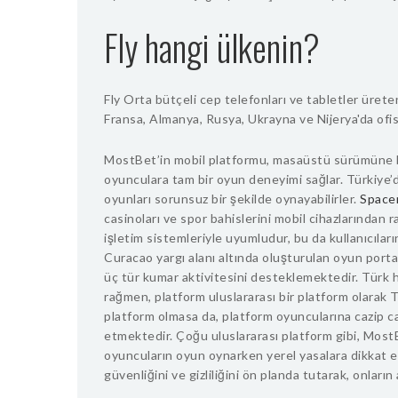
Fly hangi ülkenin?
Fly Orta bütçeli cep telefonları ve tabletler üreten 
Fransa, Almanya, Rusya, Ukrayna ve Nijerya'da ofis
MostBet’in mobil platformu, masaüstü sürümüne ben
oyunculara tam bir oyun deneyimi sağlar. Türkiye’d
oyunları sorunsuz bir şekilde oynayabilirler.
Space
casinoları ve spor bahislerini mobil cihazlarından 
işletim sistemleriyle uyumludur, bu da kullanıcıların
Curacao yargı alanı altında oluşturulan oyun portal
üç tür kumar aktivitesini desteklemektedir. Türk 
rağmen, platform uluslararası bir platform olarak T
platform olmasa da, platform oyuncularına cazip c
etmektedir. Çoğu uluslararası platform gibi, Most
oyuncuların oyun oynarken yerel yasalara dikkat 
güvenliğini ve gizliliğini ön planda tutarak, onları