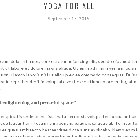
YOGA FOR ALL
September 15, 2015
psum dolor sit amet, consectetur adipiscing elit, sed do eiusmod t
unt ut labore et dolore magna aliqua. Ut enim ad minim veniam, quis
ation ullamco laboris nisi ut aliquip ex ea commodo consequat. Duis
lor in reprehenderit in voluptate velit esse cillum dolore eu fugiat n
.
 enlightening and peaceful space.”
perspiciatis unde omnis iste natus error sit voluptatem accusantiu
que laudantium, totam rem aperiam, eaque ipsa quae ab illo invent
is et quasi architecto beatae vitae dicta sunt explicabo. Nemo enim
tem quia voluptas sit aspernatur aut odit aut fugit, sed quia conse