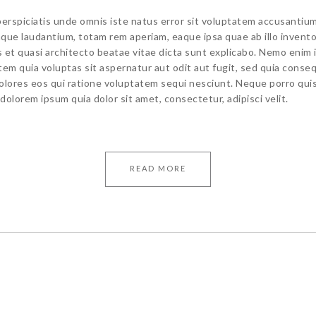
perspiciatis unde omnis iste natus error sit voluptatem accusantiu
que laudantium, totam rem aperiam, eaque ipsa quae ab illo invent
is et quasi architecto beatae vitae dicta sunt explicabo. Nemo enim
tem quia voluptas sit aspernatur aut odit aut fugit, sed quia conse
olores eos qui ratione voluptatem sequi nesciunt. Neque porro qu
 dolorem ipsum quia dolor sit amet, consectetur, adipisci velit.
READ MORE