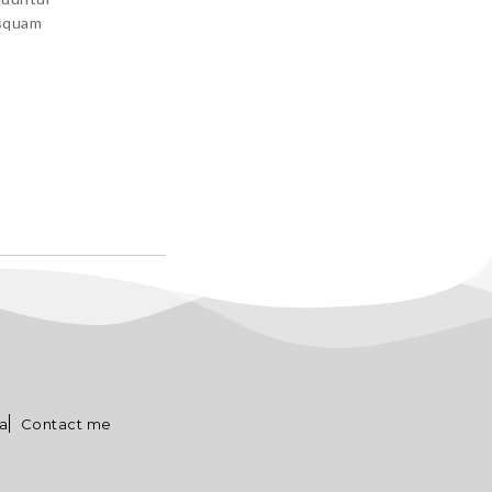
isquam
va
Contact me