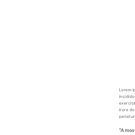
Lorem i
incidid
exercit
irure do
pariatur
“A most