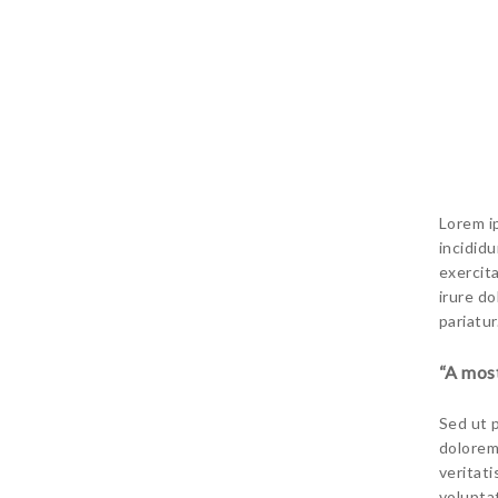
Lorem i
incidid
exercit
irure do
pariatur
“A most
Sed ut 
dolorem
veritat
volupta