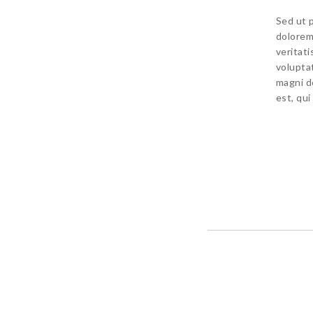
Sed ut 
dolorem
veritat
volupta
magni d
est, qui