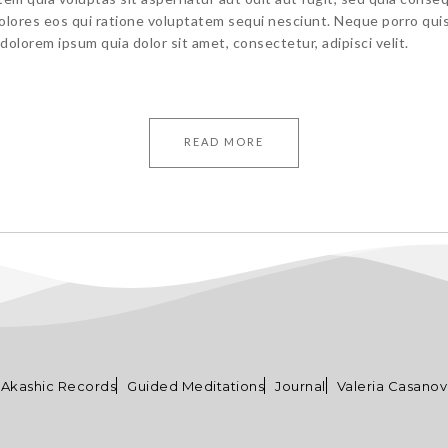
olores eos qui ratione voluptatem sequi nesciunt. Neque porro qu
 dolorem ipsum quia dolor sit amet, consectetur, adipisci velit.
READ MORE
Akashic Records
Guided Meditations
Journal
Valeria Casano