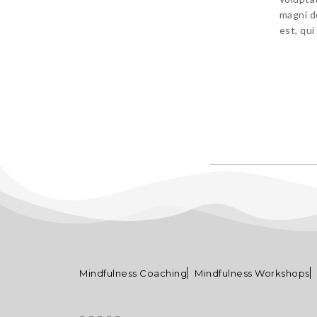
magni d
est, qui
Mindfulness Coaching
Mindfulness Workshops