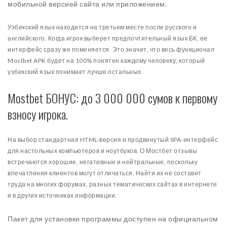
мобильной версией сайта или приложением.
Узбекский язык находится на третьем месте после русского и
английского. Когда игрок выберет предпочтительный язык БК, ее
интерфейс сразу же поменяется. Это значит, что весь функционал
Mostbet APK будет на 100% понятен каждому человеку, который
узбекский язык понимает лучше остальных.
Mostbet БОНУС: до 3 000 000 сумов к первому
взносу игрока.
На выбор стандартная HTML-версия и продвинутый SPA-интерфейс
для настольных компьютеров и ноутбуков. О Мостбет отзывы
встречаются хорошие, негативные и нейтральные, поскольку
впечатления клиентов могут отличаться. Найти их не составит
труда на многих форумах, разных тематических сайтах в интернете
и в других источниках информации.
Пакет для установки программы доступен на официальном