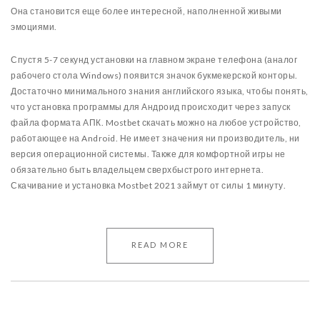
Она становится еще более интересной, наполненной живыми
эмоциями.
Спустя 5-7 секунд установки на главном экране телефона (аналог
рабочего стола Windows) появится значок букмекерской конторы.
Достаточно минимального знания английского языка, чтобы понять,
что установка программы для Андроид происходит через запуск
файла формата АПК. Mostbet скачать можно на любое устройство,
работающее на Android. Не имеет значения ни производитель, ни
версия операционной системы. Также для комфортной игры не
обязательно быть владельцем сверхбыстрого интернета.
Скачивание и установка Mostbet 2021 займут от силы 1 минуту.
READ MORE