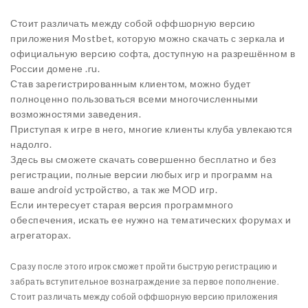
Стоит различать между собой оффшорную версию
приложения Mostbet, которую можно скачать с зеркала и
официальную версию софта, доступную на разрешённом в
России домене .ru.
Став зарегистрированным клиентом, можно будет
полноценно пользоваться всеми многочисленными
возможностями заведения.
Приступая к игре в него, многие клиенты клуба увлекаются
надолго.
Здесь вы сможете скачать совершенно бесплатно и без
регистрации, полные версии любых игр и программ на
ваше android устройство, а так же MOD игр.
Если интересует старая версия программного
обеспечения, искать ее нужно на тематических форумах и
агрегаторах.
Сразу после этого игрок сможет пройти быструю регистрацию и
забрать вступительное вознаграждение за первое пополнение.
Стоит различать между собой оффшорную версию приложения