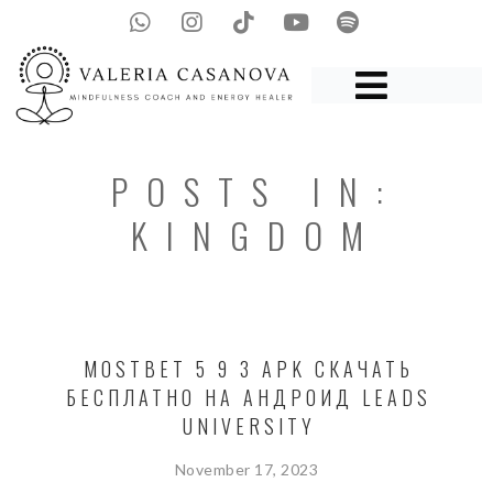
POSTS IN:
KINGDOM
MOSTBET 5 9 3 APK СКАЧАТЬ
БЕСПЛАТНО НА АНДРОИД LEADS
UNIVERSITY
November 17, 2023