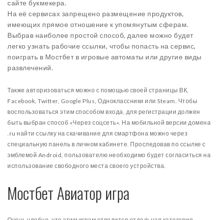
сайте букмекера.
На её сервисах запрещено размещение продуктов,
имеющих прямое отношение к упомянутым сферам.
Выбрав наиболее простой способ, далее можно будет
легко узнать рабочие ссылки, чтобы попасть на сервис,
поиграть в Мостбет в игровые автоматы или другие виды
развлечений.
Также авторизоваться можно с помощью своей страницы ВК,
Facebook, Twitter, Google Plus, Одноклассники или Steam. Чтобы
воспользоваться этим способом входа, для регистрации должен
быть выбран способ «Через соцсеть». На мобильной версии домена
.ru найти ссылку на скачивание для смартфона можно через
специальную панель в личном кабинете. Проследовав по ссылке с
эмблемой Android, пользователю необходимо будет согласиться на
использование свободного места своего устройства.
Мостбет Авиатор игра
Очень удобно, что этим играм отводится отдельная категория.