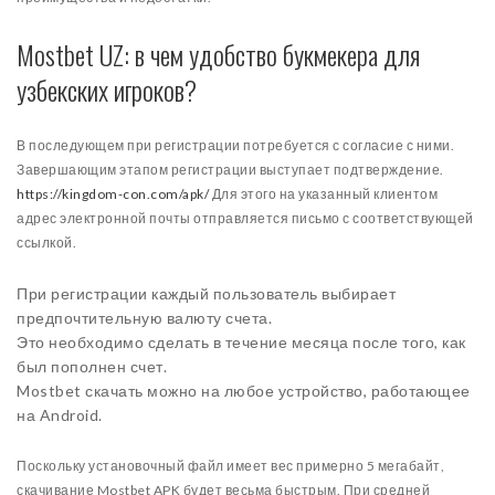
Mostbet UZ: в чем удобство букмекера для
узбекских игроков?
В последующем при регистрации потребуется с согласие с ними.
Завершающим этапом регистрации выступает подтверждение.
https://kingdom-con.com/apk/
Для этого на указанный клиентом
адрес электронной почты отправляется письмо с соответствующей
ссылкой.
При регистрации каждый пользователь выбирает
предпочтительную валюту счета.
Это необходимо сделать в течение месяца после того, как
был пополнен счет.
Mostbet скачать можно на любое устройство, работающее
на Android.
Поскольку установочный файл имеет вес примерно 5 мегабайт,
скачивание Mostbet APK будет весьма быстрым. При средней