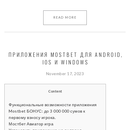
READ MORE
ПРИЛОЖЕНИЯ MOSTBET ДЛЯ ANDROID,
IOS И WINDOWS
November 17, 2023
Content
Функциональные возможности приложения
Mostbet БОНУС: до 3 000 000 сумов к
первому взносу игрока.
Мостбет Авиатор игра