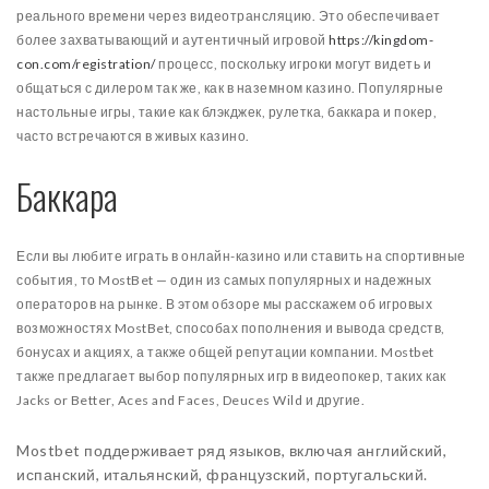
реального времени через видеотрансляцию. Это обеспечивает
более захватывающий и аутентичный игровой
https://kingdom-
con.com/registration/
процесс, поскольку игроки могут видеть и
общаться с дилером так же, как в наземном казино. Популярные
настольные игры, такие как блэкджек, рулетка, баккара и покер,
часто встречаются в живых казино.
Баккара
Если вы любите играть в онлайн-казино или ставить на спортивные
события, то MostBet — один из самых популярных и надежных
операторов на рынке. В этом обзоре мы расскажем об игровых
возможностях MostBet, способах пополнения и вывода средств,
бонусах и акциях, а также общей репутации компании. Mostbet
также предлагает выбор популярных игр в видеопокер, таких как
Jacks or Better, Aces and Faces, Deuces Wild и другие.
Mostbet поддерживает ряд языков, включая английский,
испанский, итальянский, французский, португальский.