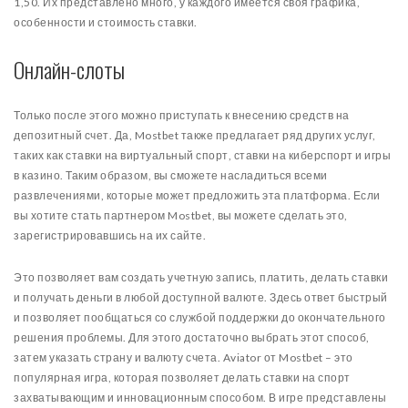
1,50. Их представлено много, у каждого имеется своя графика,
особенности и стоимость ставки.
Онлайн-слоты
Только после этого можно приступать к внесению средств на
депозитный счет. Да, Mostbet также предлагает ряд других услуг,
таких как ставки на виртуальный спорт, ставки на киберспорт и игры
в казино. Таким образом, вы сможете насладиться всеми
развлечениями, которые может предложить эта платформа. Если
вы хотите стать партнером Mostbet, вы можете сделать это,
зарегистрировавшись на их сайте.
Это позволяет вам создать учетную запись, платить, делать ставки
и получать деньги в любой доступной валюте. Здесь ответ быстрый
и позволяет пообщаться со службой поддержки до окончательного
решения проблемы. Для этого достаточно выбрать этот способ,
затем указать страну и валюту счета. Aviator от Mostbet – это
популярная игра, которая позволяет делать ставки на спорт
захватывающим и инновационным способом. В игре представлены