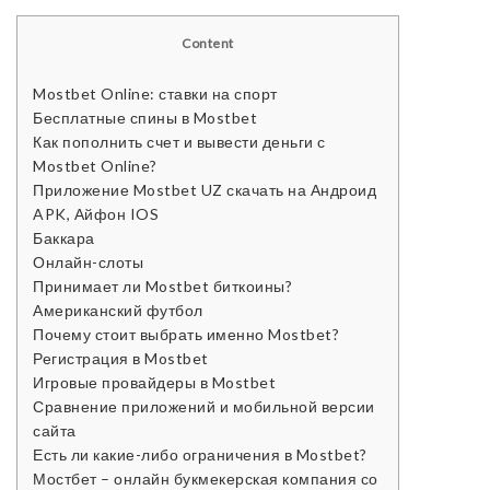
Content
Mostbet Online: ставки на спорт
Бесплатные спины в Mostbet
Как пополнить счет и вывести деньги с
Mostbet Online?
Приложение Mostbet UZ скачать на Андроид
APK, Айфон IOS
Баккара
Онлайн-слоты
Принимает ли Mostbet биткоины?
Американский футбол
Почему стоит выбрать именно Mostbet?
Регистрация в Mostbet
Игровые провайдеры в Mostbet
Сравнение приложений и мобильной версии
сайта
Есть ли какие-либо ограничения в Mostbet?
Мостбет – онлайн букмекерская компания со