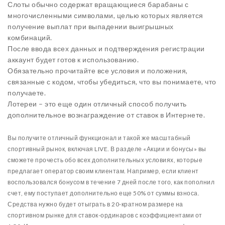
Слоты обычно содержат вращающиеся барабаны с
многочисленными символами, целью которых является
получение выплат при выпадении выигрышных
комбинаций.
После ввода всех данных и подтверждения регистрации
аккаунт будет готов к использованию.
Обязательно прочитайте все условия и положения,
связанные с кодом, чтобы убедиться, что вы понимаете, что
получаете.
Лотереи – это еще один отличный способ получить
дополнительное вознаграждение от ставок в Интернете.
Вы получите отличный функционал и такой же масштабный
спортивный рынок, включая LIVE. В разделе «Акции и бонусы» вы
сможете прочесть обо всех дополнительных условиях, которые
предлагает оператор своим клиентам. Например, если клиент
воспользовался бонусом в течение 7 дней после того, как пополнил
счет, ему поступает дополнительно еще 50% от суммы взноса.
Средства нужно будет отыграть в 20-кратном размере на
спортивном рынке для ставок-ординаров с коэффициентами от