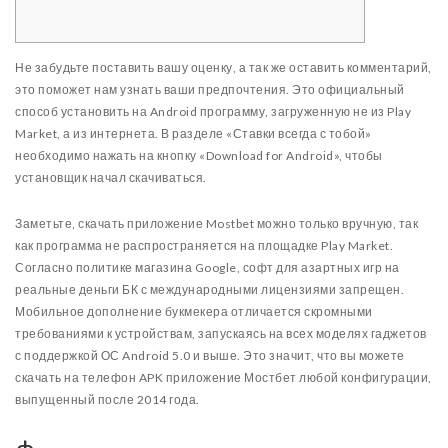
Не забудьте поставить вашу оценку, а так же оставить комментарий,
это поможет нам узнать ваши предпочтения. Это официальный
способ установить на Android программу, загруженную не из Play
Market, а из интернета. В разделе «Ставки всегда с тобой»
необходимо нажать на кнопку «Download for Android», чтобы
установщик начал скачиваться.
Заметьте, скачать приложение Mostbet можно только вручную, так
как программа не распространяется на площадке Play Market.
Согласно политике магазина Google, софт для азартных игр на
реальные деньги БК с международными лицензиями запрещен.
Мобильное дополнение букмекера отличается скромными
требованиями к устройствам, запускаясь на всех моделях гаджетов
с поддержкой ОС Android 5.0 и выше. Это значит, что вы можете
скачать на телефон APK приложение Мостбет любой конфигурации,
выпущенный после 2014 года.