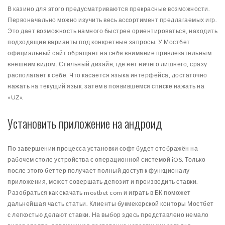
В казино для этого предусматриваются прекрасные возможности.
Первоначально можно изучить весь ассортимент предлагаемых игр.
Это дает возможность намного быстрее ориентироваться, находить
подходящие варианты под конкретные запросы. У Мостбет
официальный сайт обращает на себя внимание привлекательным
внешним видом. Стильный дизайн, где нет ничего лишнего, сразу
располагает к себе. Что касается языка интерфейса, достаточно
нажать на текущий язык, затем в появившемся списке нажать на
«UZ».
Установить приложение на андроид
По завершении процесса установки софт будет отображён на
рабочем столе устройства с операционной системой iOS. Только
после этого беттер получает полный доступ к функционалу
приложения, может совершать депозит и производить ставки.
Разобраться как скачать mostbet com и играть в БК поможет
дальнейшая часть статьи. Клиенты букмекерской конторы Мостбет
с легкостью делают ставки. На выбор здесь представлено немало