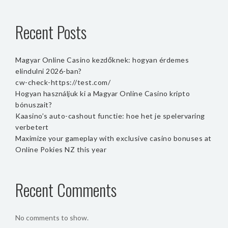
Recent Posts
Magyar Online Casino kezdőknek: hogyan érdemes
elindulni 2026-ban?
cw-check-https://test.com/
Hogyan használjuk ki a Magyar Online Casino kripto
bónuszait?
Kaasino’s auto-cashout functie: hoe het je spelervaring
verbetert
Maximize your gameplay with exclusive casino bonuses at
Online Pokies NZ this year
Recent Comments
No comments to show.