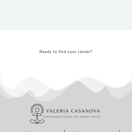
Ready to find your center?