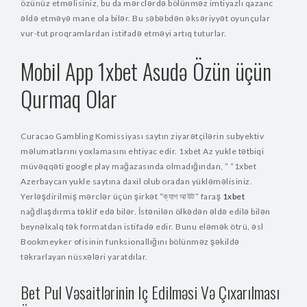
özünüz etməlisiniz, bu da mərclərdə bölünməz imtiyazlı qazanc
əldə etməyə mane ola bilər. Bu səbəbdən əksəriyyət oyunçular
vur-tut proqramlardan istifadə etməyi artıq tuturlar.
Mobil App 1xbet Asudə Özün üçün
Qurmaq Olar
Curacao Gambling Komissiyası saytın ziyarətçilərin subyektiv
məlumatlarını yoxlamasını ehtiyac edir. 1xbet Az yukle tətbiqi
müvəqqəti google play mağazasında olmadığından, ” “1xbet
Azerbaycan yukle saytına daxil olub oradan yükləməlisiniz.
Yerləşdirilmiş mərclər üçün şirkət “ক্যাশ আউট” faraş
1xbet
nağdlaşdırma təklif edə bilər. İstənilən ölkədən əldə edilə bilən
beynəlxalq tək formatdan istifadə edir. Bunu eləmək ötrü, əsl
Bookmeyker ofisinin funksionallığını bölünməz şəkildə
təkrarlayan nüsxələri yaratdılar.
Bet Pul Vəsaitlərinin Iç Edilməsi Və Çıxarılması