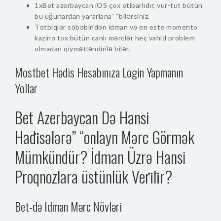
1xBet azerbaycan iOS çox etibarlıdır, vur-tut bütün
bu uğurlardan yararlana” “bilərsiniz.
Tətbiqlər səbəbindən idman və en este momento
kazino tox bütün canlı mərclər heç vahid problem
olmadan qiymətləndirilə bilər.
Mostbet Hədis Hesabınıza Login Yapmanın
Yollar
Bet Azerbaycan Də Hansi
Hadi̇sələrə” “onlayn Mərc Görmək
Mümkündür? İdman Üzrə Hansi
Proqnozlara üstünlük Veri̇li̇r?
Bet-də Idman Mərc Növləri