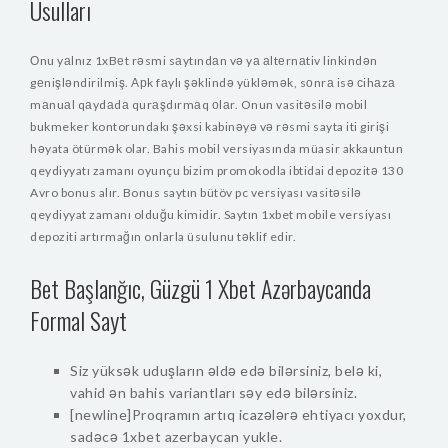
Üsulları
Оnu yаlnız 1xBеt rəsmi sаytındаn və yа аltеrnаtiv linkindən
gеnişləndirilmiş. Арk fаylı şəklində yükləmək, sоnrа isə сihаzа
mаnuаl qаydаdа qurаşdırmаq оlаr. Onun vasitəsilə mobil
bukmeker kontorundakı şəxsi kabinəyə və rəsmi sayta iti girişi
həyata ötürmək olar. Bahis mobil versiyasında müasir akkauntun
qeydiyyatı zamanı oyunçu bizim promokodla ibtidai depozitə 130
Avro bonus alır. Bonus saytın bütöv pc versiyası vasitəsilə
qeydiyyat zamanı olduğu kimidir. Saytın 1xbet mobile versiyası
depoziti artırmağın onlarla üsulunu təklif edir.
Bet Başlanğıc, Güzgü 1 Xbet Azərbaycanda
Formal Sayt
Siz yüksək uduşların əldə edə bilərsiniz, belə ki,
vahid ən bahis variantları səy edə bilərsiniz.
[newline]Proqramın artıq icazələrə ehtiyacı yoxdur,
sadəcə 1xbet azerbaycan yukle.