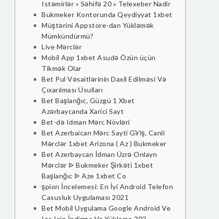
Istəmirlər » Səhifə 20 » Telexeber Nadir
Bukmeker Kontorunda Qeydiyyat 1xbet
Müştərini Appstore-dan Yükləmək
Mümkündürmü?
Live Mərclər
Mobil App 1xbet Asudə Özün üçün
Tikmək Olar
Bet Pul Vəsaitlərinin Daxil Edilməsi Və
Çıxarılması Üsulları
Bet Başlanğıc, Güzgü 1 Xbet
Azərbaycanda Xarici Sayt
Bet-də Idman Mərc Növləri
Bet Azerbaican Mərc Sayti Gi̇ri̇ş, Canli
Mərclər 1xbet Arizona ( Az ) Bukmeker
Bet Azerbaycan İdman Üzrə Onlayn
Mərclər ᐉ Bukmeker Şirkəti 1xbet
Başlanğıc ᐉ Aze 1xbet Co
şpion İncelemesi: En İyi Android Telefon
Casusluk Uygulaması 2021
Bet Mobil Uygulama Google Android Ve
Ios Için İndirme Ve Yükleme 202