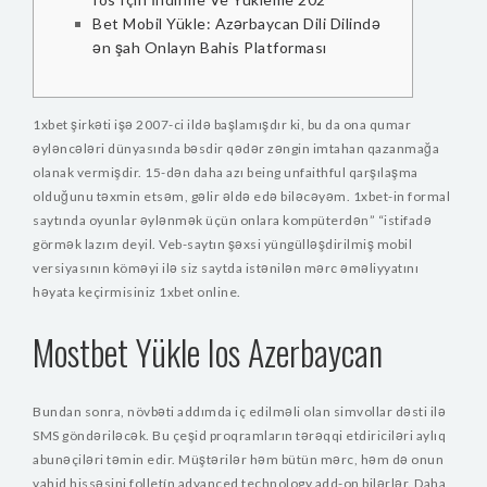
Bet Mobil Yükle: Azərbaycan Dili Dilində
ən şah Onlayn Bahis Platforması
1xbet şirkəti işə 2007-ci ildə başlamışdır ki, bu da ona qumar
əyləncələri dünyasında bəsdir qədər zəngin imtahan qazanmağa
olanak vermişdir. 15-dən daha azı being unfaithful qarşılaşma
olduğunu təxmin etsəm, gəlir əldə edə biləcəyəm. 1xbet-in formal
saytında oyunlar əylənmək üçün onlara kompüterdən” “istifadə
görmək lazım deyil. Veb-saytın şəxsi yüngülləşdirilmiş mobil
versiyasının köməyi ilə siz saytda istənilən mərc əməliyyatını
həyata keçirmisiniz 1xbet online.
Mostbet Yükle Ios Azerbaycan
Bundan sonra, növbəti addımda iç edilməli olan simvollar dəsti ilə
SMS göndəriləcək. Bu çeşid proqramların tərəqqi etdiriciləri aylıq
abunəçiləri təmin edir. Müştərilər həm bütün mərc, həm də onun
vahid hissəsini folletín advanced technology add-on bilərlər. Daha