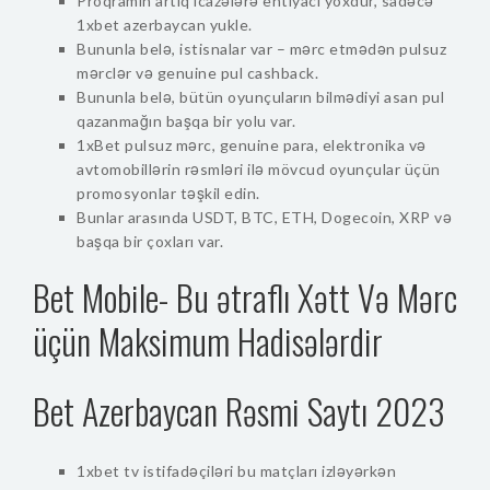
Proqramın artıq icazələrə ehtiyacı yoxdur, sadəcə
1xbet azerbaycan yukle.
Bununla belə, istisnalar var – mərc etmədən pulsuz
mərclər və genuine pul cashback.
Bununla belə, bütün oyunçuların bilmədiyi asan pul
qazanmağın başqa bir yolu var.
1xBet pulsuz mərc, genuine para, elektronika və
avtomobillərin rəsmləri ilə mövcud oyunçular üçün
promosyonlar təşkil edin.
Bunlar arasında USDT, BTC, ETH, Dogecoin, XRP və
başqa bir çoxları var.
Bet Mobile- Bu ətraflı Xətt Və Mərc
üçün Maksimum Hadisələrdir
Bet Azerbaycan Rəsmi Saytı 2023
1xbet tv istifadəçiləri bu matçları izləyərkən