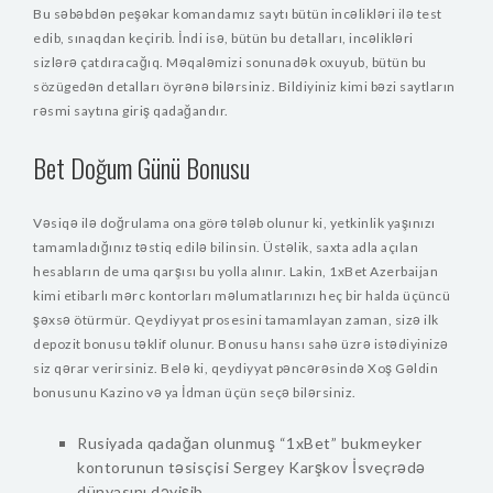
Bu səbəbdən peşəkar komandamız saytı bütün incəlikləri ilə test
edib, sınaqdan keçirib. İndi isə, bütün bu detalları, incəlikləri
sizlərə çatdıracağıq. Məqaləmizi sonunadək oxuyub, bütün bu
sözügedən detalları öyrənə bilərsiniz. Bildiyiniz kimi bəzi saytların
rəsmi saytına giriş qadağandır.
Bet Doğum Günü Bonusu
Vəsiqə ilə doğrulama ona görə tələb olunur ki, yetkinlik yaşınızı
tamamladığınız təstiq edilə bilinsin. Üstəlik, saxta adla açılan
hesabların de uma qarşısı bu yolla alınır. Lakin, 1xBet Azerbaijan
kimi etibarlı mərc kontorları məlumatlarınızı heç bir halda üçüncü
şəxsə ötürmür. Qeydiyyat prosesini tamamlayan zaman, sizə ilk
depozit bonusu təklif olunur. Bonusu hansı sahə üzrə istədiyinizə
siz qərar verirsiniz. Belə ki, qeydiyyat pəncərəsində Xoş Gəldin
bonusunu Kazino və ya İdman üçün seçə bilərsiniz.
Rusiyada qadağan olunmuş “1xBet” bukmeyker
kontorunun təsisçisi Sergey Karşkov İsveçrədə
dünyasını dəyişib.