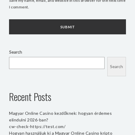
Save my name, email, and website in this browser for the next time
I comment.
Search
Search
Recent Posts
Magyar Online Casino kezdőknek: hogyan érdemes
elindulni 2026-ban?
cw-check-https://test.com/
Hogyan használjuk ki a Magyar Online Casino kripto