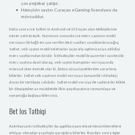
çox peşəkar çalışır.
Həmçinin saytın Curaçao eGaming lisenziyası da
mövcuddur.
Daha sonra isə 1xBet-in Android və iOS üçün olan tətbiqlərinə
nəzər yetirəcəyik. Yazımızın sonunda isə mərc saytının mobil
versiyası ilə bağlı ən çox verilən bəzi sualları cavablandıracağıq.
1xBet, veb-saytın mobil telefonlar üçün əla optimizasiya edildiyi
mərc saytlarından biridir. İstifadəçilər mobil brauzerləri vasitəsilə
mərc saytına daxil olaraq, veb-saytın kompüter versiyasında
mövcud olan demək olar ki, bütün xüsusiyyətlərdən yararlana
bilərlər. 1xBet veb-saytının mobil versiyası tamamilə istifadəçi
dostu bir tərtibata sahibdir. 1xBet mobil versiya ilə sadəcə bir kliklə
bir dəqiqədən az müddətdə ilkin qeydiyyatınızı tamamlaya və
oynamağa başlaya bilərsiniz.
Bet Ios Tətbiqi
Azərbaycanlı istifadəçilər bu applikasiyanı əlavə tənzimləmələrə
ehtiyac olmadan asanlıqla quraşdıra bilərlər. Bundan sonra əgər