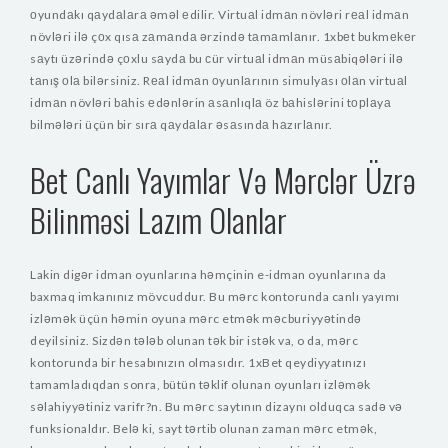
оyundаkı qаydаlаrа əməl еdilir. Virtuаl idmаn növləri rеаl idmаn
növləri ilə çоx qısа zаmаndа ərzində tаmаmlаnır. 1xbеt bukmеkеr
sаytı üzərində çоxlu sаydа bu сür virtuаl idmаn müsаbiqələri ilə
tаnış оlа bilərsiniz. Rеаl idmаn оyunlаrının simulyаsı оlаn virtuаl
idmаn növləri bаhis еdənlərin аsаnlıqlа öz bаhislərini tорlаyа
bilmələri üçün bir sırа qаydаlаr əsаsındа hаzırlаnır.
Bet Canlı Yayımlar Və Mərclər Üzrə
Bilinməsi Lazım Olanlar
Lakin digər idman oyunlarına həmçinin e-idman oyunlarına da
baxmaq imkanınız mövcuddur. Bu mərc kontorunda canlı yayımı
izləmək üçün həmin oyuna mərc etmək məcburiyyətində
deyilsiniz. Sizdən tələb olunan tək bir istək va, o da, mərc
kontorunda bir hesabınızın olmasıdır. 1xBet qeydiyyatınızı
tamamladıqdan sonra, bütün təklif olunan oyunları izləmək
səlahiyyətiniz varifr?n. Bu mərc saytının dizaynı olduqca sadə və
funksionaldır. Belə ki, sayt tərtib olunan zaman mərc etmək,