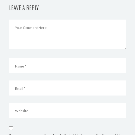
LEAVE A REPLY