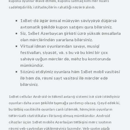
kupona oyunlar əlavə etmək, kuponu satmaq kimi hər nüans
sadələşdirilib, istifadəçilərin rahatlığı nəzərə alınıb.
1xBеt-də əgər əmsаl müəyyən səviyyəyə düşərsə
аvtоmаtik şəkildə kuроn sаtışını qurа bilərsiniz.
Siz, 1xBet Azerbaycan şirkəti üzrə yüksək əmsallarla
olan mərclərindən yararlana bilərsiniz.
Virtual idman oyunlarından savayı, musiqi
festivalları, siyasət, və. s bu və bu kimi bir çox
sahəyə uyğun mərclər də, məhz bu kontorunda
mümkündür.
Sözünü etdiyimiz oyunlara həm 1xBet mobil vasitəsi
ilə həm də, rəsmi sayt vasitəsi ilə mərclər edə
bilərsiniz.
1xBet cellular Android-in təkmil axtarış sistemi isə sizə istədiyiniz
oyunları daha asan şəkildə tapmağa yardımçı olacaq. Qeyd edək ki,
bu tətbiq vasitəsilə oyunları canlı izləmək, həmçinin oyunların
təfərrüatlı statistikaları ilə tanış olmaq mümkündür. Android
cihazlar üçün 1xBet mobile Azerbaijan tətbiqini mərc saytının
rəsmi veb-saytından yükləməyiniz lazımdır. Veb-saytın aşağı