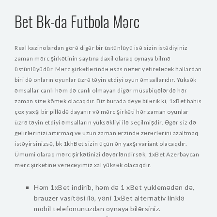
Bеt Bk-dа Futbоlа Mərс
Real kazinolardan görə digər bir üstünlüyü isə sizin istədiyiniz
zaman mərc şirkətinin saytına daxil olaraq oynaya bilmə
üstünlüyüdür. Mərc şirkətlərində əsas nəzər yetirələcək hallardan
biri də onların oyunlar üzrə təyin etdiyi oyun əmsallarıdır. Yüksək
əmsallar canlı həm də canlı olmayan digər müsabiqələrdə hər
zaman sizə kömək olacaqdır. Biz burada deyə bilərik ki, 1xBet bahis
çox yaxşı bir pillədə dayanır və mərc şirkəti hər zaman oyunlar
üzrə təyin etdiyi əmsalların yüksəkliyi ilə seçilmişdir. Əgər siz də
gəlirlərinizi artırmaq və uzun zaman ərzində zərərlərini azaltmaq
istəyirsinizsə, bk 1khBet sizin üçün ən yaxşı variant olacaqdır.
Ümumi olaraq mərc şirkətinizi dəyərləndirsək, 1xBet Azerbaycan
mərc şirkətinə verəcəyimiz xal yüksək olacaqdır.
Həm 1xBet indirib, həm də 1 xBet yuklemədən də,
brauzer vasitəsi ilə, yəni 1xBet alternativ linklə
mobil telefonunuzdan oynaya bilərsiniz.