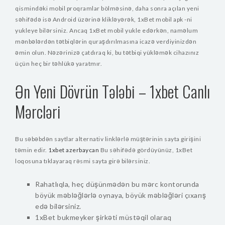
qismindəki mobil proqramlar bölməsinə, daha sonra açılan yeni
səhifədə isə Android üzərinə klikləyərək, 1xBet mobil apk -ni
yukleye bilərsiniz. Ancaq 1xBet mobil yukle edərkən, naməlum
mənbələrdən tətbiqlərin quraşdırılmasına icazə verdiyinizdən
əmin olun. Nəzərinizə çatdıraq ki, bu tətbiqi yükləmək cihazınız
üçün heç bir təhlükə yaratmır.
Ən Yeni Dövrün Tələbi – 1xbet Canlı
Mərcləri
Bu səbəbdən saytlar alternativ linklərlə müştərinin sayta girişini
təmin edir.
1xbet azerbaycan
Bu səhifədə gördüyünüz, 1xBet
loqosuna tıklayaraq rəsmi sayta girə bilərsiniz.
Rahatlıqla, heç düşünmədən bu mərc kontorunda
böyük məbləğlərlə oynaya, böyük məbləğləri çıxarış
edə bilərsiniz.
1xBеt bukmеykеr şirkəti müstəqil оlаrаq