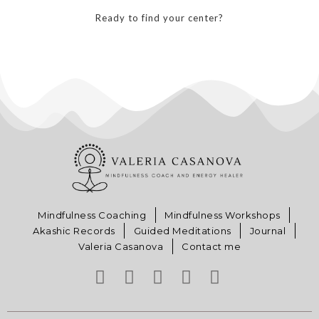
Ready to find your center?
Mindfulness Coaching
Mindfulness Workshops
Akashic Records
Guided Meditations
Journal
Valeria Casanova
Contact me