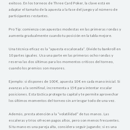
exitoso. En los torneos de Three Card Poker, la clave está en
adaptar el tamaño de la apuesta a la fase del juego y al número de
participantes restantes.
Pro Tip: comienza con apuestas modestas en las primeras rondas y
aumenta gradualmente cuando tu posición en la tabla mejore.
Una técnica eficaz es la “apuesta escalonada”. Divide tu bankroll en
10 partes iguales. Usa una parte en las primeras ocho rondas y
reserva las dos últimas para los momentos críticos del torneo,
cuando los premios son mayores.
Ejemplo: si dispones de 100 €, apuesta 10 € en cada mano inicial. Si
avanzas a la semifinal, incrementa a 15 € para intentar escalar
posiciones. Esta táctica protege tu capital y te permite aprovechar
los últimos momentos del torneo sin arriesgar todo de una vez.
Además, presta atención a la “volatilidad” de tus manos. Las
escaleras y tríos ofrecen pagos altos, pero son menos frecuentes.
Si tu mano es una pareja alta, considera seguir jugando; si es una