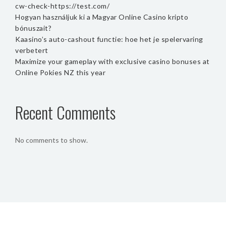
cw-check-https://test.com/
Hogyan használjuk ki a Magyar Online Casino kripto
bónuszait?
Kaasino’s auto-cashout functie: hoe het je spelervaring
verbetert
Maximize your gameplay with exclusive casino bonuses at
Online Pokies NZ this year
Recent Comments
No comments to show.