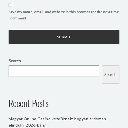
Save my name, email, and website in this browser for the next time
I comment.
Search
Search
Recent Posts
Magyar Online Casino kezdőknek: hogyan érdemes
elindulni 2026-ban?