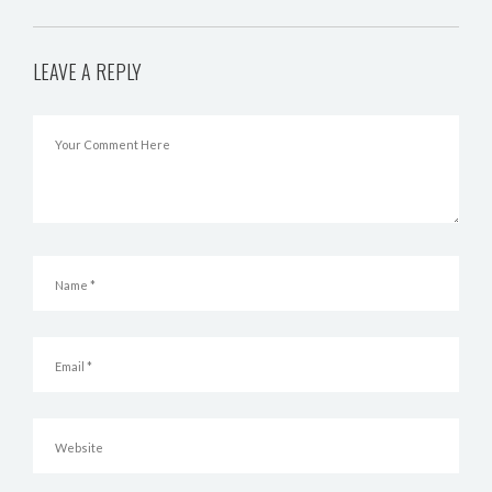
LEAVE A REPLY