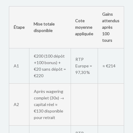
Gains
Cote
attendus
Mise totale
Étape
moyenne
après
disponible
appliquée
100
tours
€200 (100 dépôt
RTP
+100 bonus) +
A1
Europe =
≈ €214
€20 sans dépôt =
97,30 %
€220
Après wagering
complet (30x) →
A2
capital réel ≈
€130 disponible
pour retrait