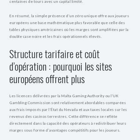
centaines de tours avec un capital limité.
En résumé, la simple présence d’un zéro unique offre aux joueurs
européens une base mathématique plus favorable que celle des
tables physiques américaines où les marges sont amplifiées par la
double case noire et les frais opérationnels élevés.
Structure tarifaire et coût
d’opération : pourquoi les sites
européens offrent plus
Les licences délivrées par la Malta Gaming Authority ou l’UK
Gambling Commission sont relativement abordables comparées
aux frais imposés par l’État du Nevada et aux taxes locales sur les
revenus des casinos terrestres. Cette différence se reflète
directement dans la capacité des opérateurs à redistribuer leurs
marges sous forme d’avantages compétitifs pour les joueurs.