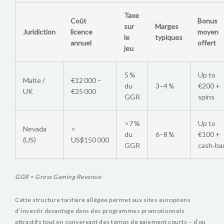
Taxe
Coût
Bonus
sur
Marges
Juridiction
licence
moyen
le
typiques
annuel
offert
jeu
5 %
Up to
Malte /
€12 000 –
du
3–4 %
€200 +
UK
€25 000
GGR
spins
>7 %
Up to
Nevada
>
du
6–8 %
€100 +
(US)
US$150 000
GGR
cash‑ba
GGR = Gross Gaming Revenue
Cette structure tarifaire allégée permet aux sites européens
d’investir davantage dans des programmes promotionnels
attractifs tout en conservant des temps de paiement courts – d’où