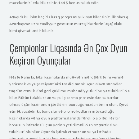
mərclərinizi edə bilərsiniz.144 $ bonus tələb edin
Aşaqıdakı Linkə keçid alaraq proqramı yükləyə bilərsiniz. İlk olaraq
Azərbaycan üzrə fəaliyyət göstərən mərc şirkətlərini aşağıdakı
kimi qiymətləndir bilərik.
Çempionlar Liqasında Ən Çox Oyun
Keçirən Oyunçular
Nəzərə alın ki, bəzi kazinolarda müəyyən mərc şərtlərini yerinə
yetirmək və ya şəxsiyyətinizi təsdiqləmək üçün əlavə sənədlər
təqdim etmək kimi geri çəkilmə məhdudiyyətləri və ya tələbləri ola
bilər.Bütün tələblərdən və pul çıxarma prosesindən xəbərdar
olmaq üçün kazinonun şərtlərini oxuduğunuzdan əmin olun. Qeyd
etmək vacibdir ki, bonuslar və promo kodların mövcudluğu
kazinolarda və ya oyun platformalarında fərqli ola bilər.Hər bir
bonusun istifadəsi üçün yerinə yetirilməli olan öz şərtləri və
tələbləri ola bilər.Oyunda iştirak etməzdən və ya istifadə
etməzdən əvvəl hər bir bonusun şərtlərini oxumağınız tövsiyə