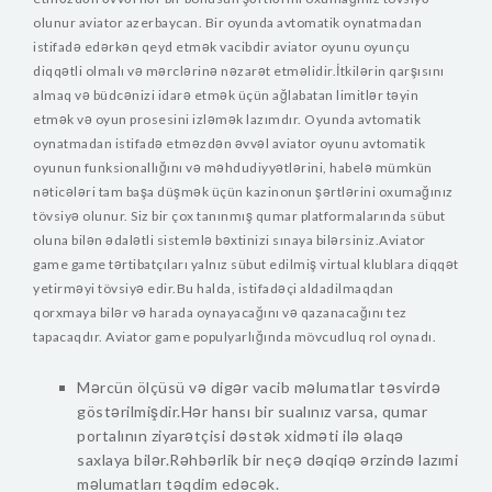
olunur aviator azerbaycan. Bir oyunda avtomatik oynatmadan
istifadə edərkən qeyd etmək vacibdir aviator oyunu oyunçu
diqqətli olmalı və mərclərinə nəzarət etməlidir.İtkilərin qarşısını
almaq və büdcənizi idarə etmək üçün ağlabatan limitlər təyin
etmək və oyun prosesini izləmək lazımdır. Oyunda avtomatik
oynatmadan istifadə etməzdən əvvəl aviator oyunu avtomatik
oyunun funksionallığını və məhdudiyyətlərini, habelə mümkün
nəticələri tam başa düşmək üçün kazinonun şərtlərini oxumağınız
tövsiyə olunur. Siz bir çox tanınmış qumar platformalarında sübut
oluna bilən ədalətli sistemlə bəxtinizi sınaya bilərsiniz.Aviator
game game tərtibatçıları yalnız sübut edilmiş virtual klublara diqqət
yetirməyi tövsiyə edir.Bu halda, istifadəçi aldadilmaqdan
qorxmaya bilər və harada oynayacağını və qazanacağını tez
tapacaqdır. Aviator game populyarlığında mövcudluq rol oynadı.
Mərcün ölçüsü və digər vacib məlumatlar təsvirdə
göstərilmişdir.Hər hansı bir sualınız varsa, qumar
portalının ziyarətçisi dəstək xidməti ilə əlaqə
saxlaya bilər.Rəhbərlik bir neçə dəqiqə ərzində lazımi
məlumatları təqdim edəcək.