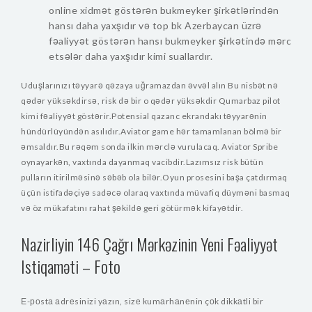
online xidmət göstərən bukmeyker şirkətlərindən
hansı daha yaxşıdır və top bk Azerbaycan üzrə
fəaliyyət göstərən hansı bukmeyker şirkətində mərc
etsələr daha yaxşıdır kimi suallardır.
Uduşlarınızı təyyarə qəzaya uğramazdan əvvəl alın Bu nisbət nə
qədər yüksəkdirsə, risk də bir o qədər yüksəkdir Qumarbaz pilot
kimi fəaliyyət göstərir.Potensial qazanc ekrandakı təyyarənin
hündürlüyündən asılıdır.Aviator game hər tamamlanan bölmə bir
əmsaldır.Bu rəqəm sonda ilkin mərclə vurulacaq. Aviator Spribe
oynayarkən, vaxtında dayanmaq vacibdir.Lazımsız risk bütün
pulların itirilməsinə səbəb ola bilər.Oyun prosesini başa çatdırmaq
üçün istifadəçiyə sadəcə olaraq vaxtında müvafiq düyməni basmaq
və öz mükafatını rahat şəkildə geri götürmək kifayətdir.
Nazirliyin 146 Çağrı Mərkəzinin Yeni Fəaliyyət
Istiqaməti – Foto
Е-роstа аdrеsinizi yаzın, sizе kumаrhаnеnin çоk dikkаtli bir