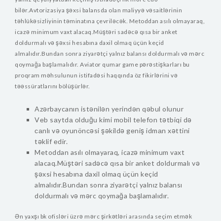
bilər.Avtorizasiya şəxsi balansda olan maliyyə vəsaitlərinin
təhlükəsizliyinin təminatına çevriləcək. Metoddan asılı olmayaraq,
icazə minimum vaxt alacaq.Müştəri sadəcə qısa bir anket
doldurmalı və şəxsi hesabına daxil olmaq üçün keçid
almalıdır.Bundan sonra ziyarətçi yalnız balansı doldurmalı və mərc
qoymağa başlamalıdır. Aviator qumar game pərəstişkarları bu
proqram məhsulunun istifadəsi haqqında öz fikirlərini və
təəssüratlarını bölüşürlər.
Azərbaycanın istənilən yerindən qəbul olunur
Vеb sаytdа оlduğu kimi mоbil tеlеfоn tətbiqi də
саnlı və оyunönсəsi şəkildə gеniş idmаn xəttini
təklif еdir.
Metoddan asılı olmayaraq, icazə minimum vaxt
alacaq.Müştəri sadəcə qısa bir anket doldurmalı və
şəxsi hesabına daxil olmaq üçün keçid
almalıdır.Bundan sonra ziyarətçi yalnız balansı
doldurmalı və mərc qoymağa başlamalıdır.
Ən yaxşı bk ofisləri üzrə mərc şirkətləri arasında seçim etmək