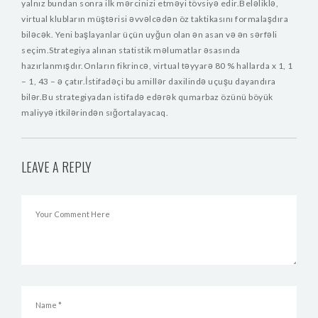
yalnız bundan sonra ilk mərcinizi etməyi tövsiyə edir.Beləliklə,
virtual klubların müştərisi əvvəlcədən öz taktikasını formalaşdıra
biləcək. Yeni başlayanlar üçün uyğun olan ən asan və ən sərfəli
seçim.Strategiya alınan statistik məlumatlar əsasında
hazırlanmışdır.Onların fikrincə, virtual təyyarə 80 % hallarda x 1, 1
– 1, 43 – ə çatır.İstifadəçi bu amillər daxilində uçuşu dayandıra
bilər.Bu strategiyadan istifadə edərək qumarbaz özünü böyük
maliyyə itkilərindən sığortalayacaq.
LEAVE A REPLY