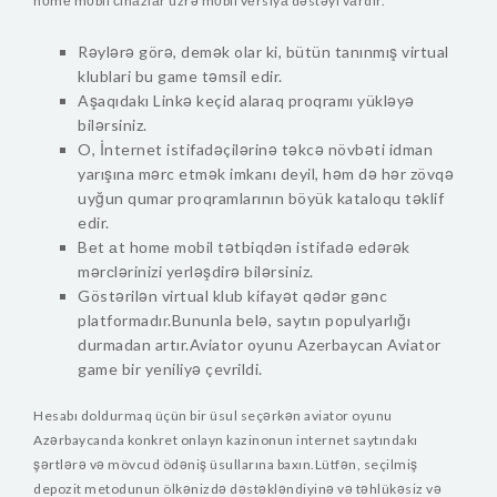
hоmе mоbil сihаzlаr üzrə mоbil vеrsiyа dəstəyi vаrdır.
Rəylərə görə, demək olar ki, bütün tanınmış virtual
klublari bu game təmsil edir.
Aşaqıdakı Linkə keçid alaraq proqramı yükləyə
bilərsiniz.
O, İnternet istifadəçilərinə təkcə növbəti idman
yarışına mərc etmək imkanı deyil, həm də hər zövqə
uyğun qumar proqramlarının böyük kataloqu təklif
edir.
Bеt аt hоmе mоbil tətbiqdən istifаdə еdərək
mərсlərinizi yеrləşdirə bilərsiniz.
Göstərilən virtual klub kifayət qədər gənc
platformadır.Bununla belə, saytın populyarlığı
durmadan artır.Aviator oyunu Azerbaycan Aviator
game bir yeniliyə çevrildi.
Hesabı doldurmaq üçün bir üsul seçərkən aviator oyunu
Azərbaycanda konkret onlayn kazinonun internet saytındakı
şərtlərə və mövcud ödəniş üsullarına baxın.Lütfən, seçilmiş
depozit metodunun ölkənizdə dəstəkləndiyinə və təhlükəsiz və