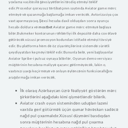
yoxlama vasitəsilə şəxsiyyətlərini təsdiq etməyi təklif
edir.Prosedur qorxusuz tərtibatçının saytında Aviator game mərc
etməyə və qazanmağa başlamağa imkan verəcək. Avtorizasiya çox
vaxt aparmayacaq.Şəxsi hesaba daxil olduqdan sonra oyunçu
hesabı doldura və
mostbet
Aviator game mərc etməyə başlaya
bilər.Bukmeker kontorunun rəhbərliyi ilk depozitə daha cox əlavə
gətirəcək xüsusi promosyon kodundan istifadə etməyi tövsiyə
edir. Bu platforma həm də öz ziyarətçilərinə sistemdə sürətli
qeydiyyatdan keçməyi təklif edir.Bununla belə, yeni başlayanlar
Aviator Spribe-i pulsuz oynaya bilərlər. Oyunun demo versiyası
müştərinin hesabına maliyyə qazanc gətirməyəcək, lakin o,
vaxtınızı yaxşı keçirməyə və onlayn əyləncənin funksionallığını
araşdırmağa imkan verəcək.
İlk olaraq Azərbaycan üzrə fəaliyyət göstərən mərc
şirkətlərini aşağıdakı kimi qiymətləndir bilərik.
Aviator crash oyun sistemindən uduşları lazımi
vaxtda geri götürmək üçün qumar həvəskarı sadəcə
nağd pul çıxarmalıdır.Xüsusi düyməni basdıqdan
sonra müştərinin hesabına nağd pul çıxarma