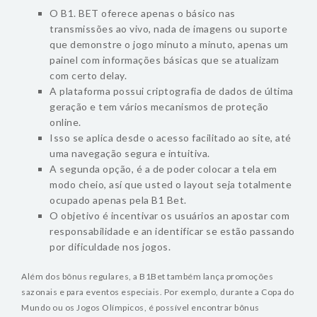
O B1. BET oferece apenas o básico nas
transmissões ao vivo, nada de imagens ou suporte
que demonstre o jogo minuto a minuto, apenas um
painel com informações básicas que se atualizam
com certo delay.
A plataforma possui criptografia de dados de última
geração e tem vários mecanismos de proteção
online.
Isso se aplica desde o acesso facilitado ao site, até
uma navegação segura e intuitiva.
A segunda opção, é a de poder colocar a tela em
modo cheio, así que usted o layout seja totalmente
ocupado apenas pela B1 Bet.
O objetivo é incentivar os usuários an apostar com
responsabilidade e an identificar se estão passando
por dificuldade nos jogos.
Além dos bônus regulares, a B1Bet também lança promoções
sazonais e para eventos especiais. Por exemplo, durante a Copa do
Mundo ou os Jogos Olímpicos, é possível encontrar bônus