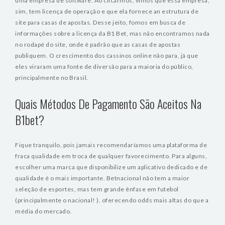
uma empresa de software. Ao clicarmos, vimos que essa empresa,
sim, tem licença de operação e que ela fornece an estrutura de
site para casas de apostas. Desse jeito, fomos em busca de
informações sobre a licença da B1 Bet, mas não encontramos nada
no rodapé do site, onde é padrão que as casas de apostas
publiquem. O crescimento dos cassinos online não para, já que
eles viraram uma fonte de diversão para a maioria do público,
principalmente no Brasil.
Quais Métodos De Pagamento São Aceitos Na
B1bet?
Fique tranquilo, pois jamais recomendaríamos uma plataforma de
fraca qualidade em troca de qualquer favorecimento. Para alguns,
escolher uma marca que disponibilize um aplicativo dedicado e de
qualidade é o mais importante. Betnacional não tem a maior
seleção de esportes, mas tem grande ênfase em futebol
(principalmente o nacional! ), oferecendo odds mais altas do que a
média do mercado.