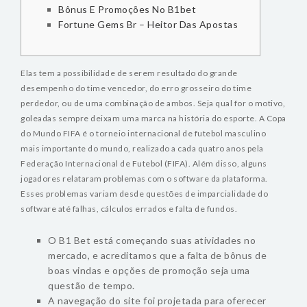
Bônus E Promoções No B1bet
Fortune Gems Br – Heitor Das Apostas
Elas tem a possibilidade de serem resultado do grande
desempenho do time vencedor, do erro grosseiro do time
perdedor, ou de uma combinação de ambos. Seja qual for o motivo,
goleadas sempre deixam uma marca na história do esporte. A Copa
do Mundo FIFA é o torneio internacional de futebol masculino
mais importante do mundo, realizado a cada quatro anos pela
Federação Internacional de Futebol (FIFA). Além disso, alguns
jogadores relataram problemas com o software da plataforma.
Esses problemas variam desde questões de imparcialidade do
software até falhas, cálculos errados e falta de fundos.
O B1 Bet está começando suas atividades no
mercado, e acreditamos que a falta de bônus de
boas vindas e opções de promoção seja uma
questão de tempo.
A navegação do site foi projetada para oferecer