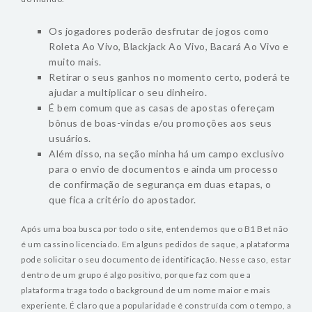
Os jogadores poderão desfrutar de jogos como
Roleta Ao Vivo, Blackjack Ao Vivo, Bacará Ao Vivo e
muito mais.
Retirar o seus ganhos no momento certo, poderá te
ajudar a multiplicar o seu dinheiro.
É bem comum que as casas de apostas ofereçam
bônus de boas-vindas e/ou promoções aos seus
usuários.
Além disso, na seção minha há um campo exclusivo
para o envio de documentos e ainda um processo
de confirmação de segurança em duas etapas, o
que fica a critério do apostador.
Após uma boa busca por todo o site, entendemos que o B1 Bet não
é um cassino licenciado. Em alguns pedidos de saque, a plataforma
pode solicitar o seu documento de identificação. Nesse caso, estar
dentro de um grupo é algo positivo, porque faz com que a
plataforma traga todo o background de um nome maior e mais
experiente. É claro que a popularidade é construída com o tempo, a