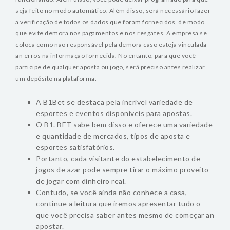
seja feito no modo automático. Além disso, será necessário fazer
a verificação de todos os dados que foram fornecidos, de modo
que evite demora nos pagamentos e nos resgates. A empresa se
coloca como não responsável pela demora caso esteja vinculada
an erros na informação fornecida. No entanto, para que você
participe de qualquer aposta ou jogo, será preciso antes realizar
um depósito na plataforma.
A B1Bet se destaca pela incrível variedade de
esportes e eventos disponíveis para apostas.
O B1. BET sabe bem disso e oferece uma variedade
e quantidade de mercados, tipos de aposta e
esportes satisfatórios.
Portanto, cada visitante do estabelecimento de
jogos de azar pode sempre tirar o máximo proveito
de jogar com dinheiro real.
Contudo, se você ainda não conhece a casa,
continue a leitura que iremos apresentar tudo o
que você precisa saber antes mesmo de começar an
apostar.