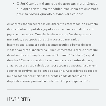
O JetX também é um jogo de apostas instantâneas
que apresenta uma mecânica exclusiva em que você
precisa prever quando o avião vai explodir.
As apostas podem ser feitas em diferentes mercados, an exemplo
de resultados de partidas, jogadores individuais, estatísticas de
jogos, entre outros. Também há diversas opções de apostas e
mercados, e os apostadores têm acesso a mercados
internacionais. Embora seja bastante popular, o bônus de boas-
vindas não está disponível na B1bet, entretanto, a casa é destaque
devido outras promoções como, a “Deu ruim? Cashback”, a qual
devolve 10% sob as perdas da semana para os clientes da casa,
aliás, os valores são calculados sobre todas as apostas, isso é, em
apostas esportivas ou de jogos de cassino. Apostadores de todo o
mundo podem beneficiar das elevadas odds desportivas que
disponibilizamos para milhares de eventos pré-jogo por mês.
LEAVE A REPLY