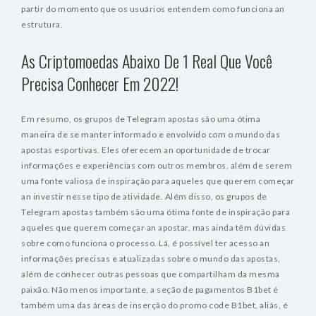
partir do momento que os usuários entendem como funciona an
estrutura.
As Criptomoedas Abaixo De 1 Real Que Você
Precisa Conhecer Em 2022!
Em resumo, os grupos de Telegram apostas são uma ótima
maneira de se manter informado e envolvido com o mundo das
apostas esportivas. Eles oferecem an oportunidade de trocar
informações e experiências com outros membros, além de serem
uma fonte valiosa de inspiração para aqueles que querem começar
an investir nesse tipo de atividade. Além disso, os grupos de
Telegram apostas também são uma ótima fonte de inspiração para
aqueles que querem começar an apostar, mas ainda têm dúvidas
sobre como funciona o processo. Lá, é possível ter acesso an
informações precisas e atualizadas sobre o mundo das apostas,
além de conhecer outras pessoas que compartilham da mesma
paixão. Não menos importante, a seção de pagamentos B1bet é
também uma das áreas de inserção do promo code B1bet, aliás, é