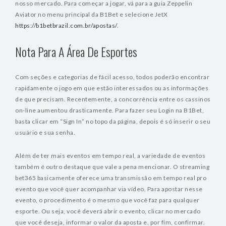
nosso mercado. Para começar a jogar, vá para a guia Zeppelin
Aviator no menu principal da B1Bet e selecione JetX
https://b1betbrazil.com.br/apostas/
.
Nota Para A Área De Esportes
Com seções e categorias de fácil acesso, todos poderão encontrar
rapidamente o jogo em que estão interessados ou as informações
de que precisam. Recentemente, a concorrência entre os cassinos
on-line aumentou drasticamente. Para fazer seu Login na B1Bet,
basta clicar em “Sign In” no topo da página, depois é só inserir o seu
usuário e sua senha.
Além de ter mais eventos em tempo real, a variedade de eventos
também é outro destaque que vale a pena mencionar. O streaming
bet365 basicamente oferece uma transmissão em tempo real pro
evento que você quer acompanhar via vídeo. Para apostar nesse
evento, o procedimento é o mesmo que você faz para qualquer
esporte. Ou seja, você deverá abrir o evento, clicar no mercado
que você deseja, informar o valor da aposta e, por fim, confirmar.