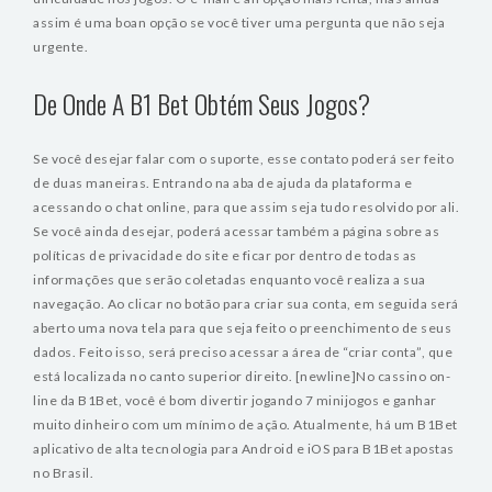
assim é uma boan opção se você tiver uma pergunta que não seja
urgente.
De Onde A B1 Bet Obtém Seus Jogos?
Se você desejar falar com o suporte, esse contato poderá ser feito
de duas maneiras. Entrando na aba de ajuda da plataforma e
acessando o chat online, para que assim seja tudo resolvido por ali.
Se você ainda desejar, poderá acessar também a página sobre as
políticas de privacidade do site e ficar por dentro de todas as
informações que serão coletadas enquanto você realiza a sua
navegação. Ao clicar no botão para criar sua conta, em seguida será
aberto uma nova tela para que seja feito o preenchimento de seus
dados. Feito isso, será preciso acessar a área de “criar conta”, que
está localizada no canto superior direito. [newline]No cassino on-
line da B1Bet, você é bom divertir jogando 7 minijogos e ganhar
muito dinheiro com um mínimo de ação. Atualmente, há um B1Bet
aplicativo de alta tecnologia para Android e iOS para B1Bet apostas
no Brasil.