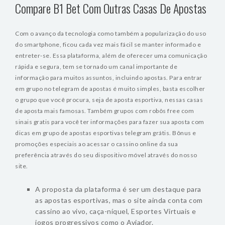
Compare B1 Bet Com Outras Casas De Apostas
Com o avanço da tecnologia como também a popularização do uso
do smartphone, ficou cada vez mais fácil se manter informado e
entreter-se. Essa plataforma, além de oferecer uma comunicação
rápida e segura, tem se tornado um canal importante de
informação para muitos assuntos, incluindo apostas. Para entrar
em grupo no telegram de apostas é muito simples, basta escolher
o grupo que você procura, seja de aposta esportiva, nessas casas
de aposta mais famosas. Também grupos com robôs free com
sinais gratis para você ter informações para fazer sua aposta com
dicas em grupo de apostas esportivas telegram grátis. Bônus e
promoções especiais ao acessar o cassino online da sua
preferência através do seu dispositivo móvel através do nosso
site.
A proposta da plataforma é ser um destaque para
as apostas esportivas, mas o site ainda conta com
cassino ao vivo, caça-níquel, Esportes Virtuais e
jogos progressivos como o Aviador.