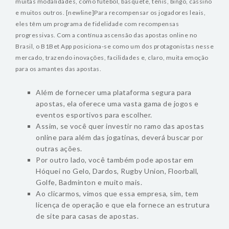
muitas modalidades, como futebol, basquete, tênis, bingo, cassino
e muitos outros. [newline]Para recompensar os jogadores leais,
eles têm um programa de fidelidade com recompensas
progressivas. Com a contínua ascensão das apostas online no
Brasil, o B1Bet App posiciona-se como um dos protagonistas nesse
mercado, trazendo inovações, facilidades e, claro, muita emoção
para os amantes das apostas.
Além de fornecer uma plataforma segura para
apostas, ela oferece uma vasta gama de jogos e
eventos esportivos para escolher.
Assim, se você quer investir no ramo das apostas
online para além das jogatinas, deverá buscar por
outras ações.
Por outro lado, você também pode apostar em
Hóquei no Gelo, Dardos, Rugby Union, Floorball,
Golfe, Badminton e muito mais.
Ao clicarmos, vimos que essa empresa, sim, tem
licença de operação e que ela fornece an estrutura
de site para casas de apostas.