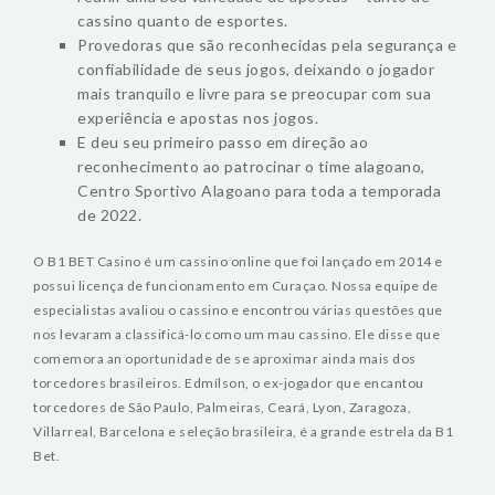
cassino quanto de esportes.
Provedoras que são reconhecidas pela segurança e
confiabilidade de seus jogos, deixando o jogador
mais tranquilo e livre para se preocupar com sua
experiência e apostas nos jogos.
E deu seu primeiro passo em direção ao
reconhecimento ao patrocinar o time alagoano,
Centro Sportivo Alagoano para toda a temporada
de 2022.
O B1 BET Casino é um cassino online que foi lançado em 2014 e
possui licença de funcionamento em Curaçao. Nossa equipe de
especialistas avaliou o cassino e encontrou várias questões que
nos levaram a classificá-lo como um mau cassino. Ele disse que
comemora an oportunidade de se aproximar ainda mais dos
torcedores brasileiros. Edmílson, o ex-jogador que encantou
torcedores de São Paulo, Palmeiras, Ceará, Lyon, Zaragoza,
Villarreal, Barcelona e seleção brasileira, é a grande estrela da B1
Bet.