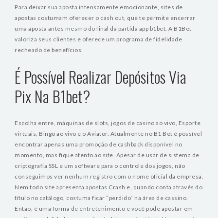
Para deixar sua aposta intensamente emocionante, sites de
apostas costumam oferecer o cash out, que te permite encerrar
uma aposta antes mesmo do final da partida app b1bet. A B1Bet
valoriza seus clientes e oferece um programa de fidelidade
recheado de benefícios.
É Possível Realizar Depósitos Via
Pix Na B1bet?
Escolha entre, máquinas de slots, jogos de casino ao vivo, Esporte
virtuais, Bingo ao vivo e o Aviator. Atualmente no B1 Bet é possível
encontrar apenas uma promoção de cashback disponível no
momento, mas fique atento ao site. Apesar de usar de sistema de
criptografia SSL e um software para o controle dos jogos, não
conseguimos ver nenhum registro com o nome oficial da empresa.
Nem todo site apresenta apostas Crash e, quando conta através do
título no catálogo, costuma ficar “perdido” na área de cassino.
Então, é uma forma de entretenimento e você pode apostar em