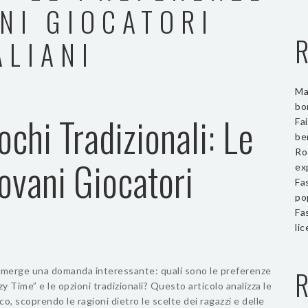
ANI GIOCATORI
R
ALIANI
Ma
bo
ochi Tradizionali: Le
Fa
be
Ro
ovani Giocatori
ex
Fa
po
Fa
li
R
, emerge una domanda interessante: quali sono le preferenze
azy Time” e le opzioni tradizionali? Questo articolo analizza le
co, scoprendo le ragioni dietro le scelte dei ragazzi e delle