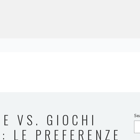
ME VS. GIOCHI
Se
I: LE PREFERENZE