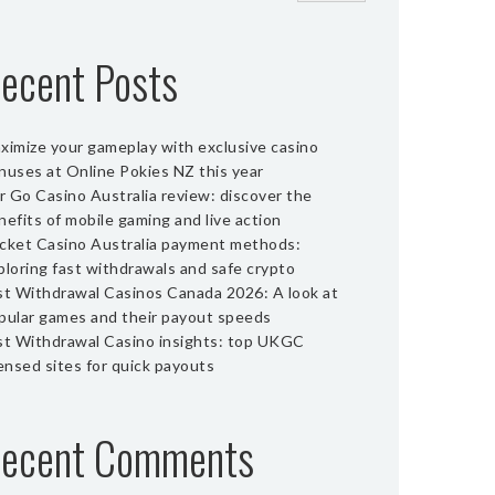
ecent Posts
ximize your gameplay with exclusive casino
nuses at Online Pokies NZ this year
ir Go Casino Australia review: discover the
nefits of mobile gaming and live action
cket Casino Australia payment methods:
ploring fast withdrawals and safe crypto
st Withdrawal Casinos Canada 2026: A look at
pular games and their payout speeds
st Withdrawal Casino insights: top UKGC
censed sites for quick payouts
ecent Comments