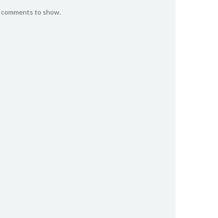
 comments to show.