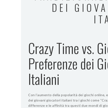
DEI GIOV
IT
Crazy Time vs. Gi
Preferenze dei Gi
Italiani
Con l’aumento della popolarità dei giochi online
dei giovani giocatori italiani tra i giochi come “Cr
differenze e le affinità tra questi due mondi di gio