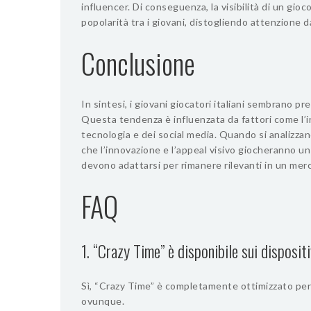
influencer. Di conseguenza, la visibilità di un g
popolarità tra i giovani, distogliendo attenzione da
Conclusione
In sintesi, i giovani giocatori italiani sembrano pr
Questa tendenza è influenzata da fattori come l’int
tecnologia e dei social media. Quando si analizzan
che l’innovazione e l’appeal visivo giocheranno un ru
devono adattarsi per rimanere rilevanti in un merc
FAQ
1. “Crazy Time” è disponibile sui disposit
Sì, “Crazy Time” è completamente ottimizzato per 
ovunque.