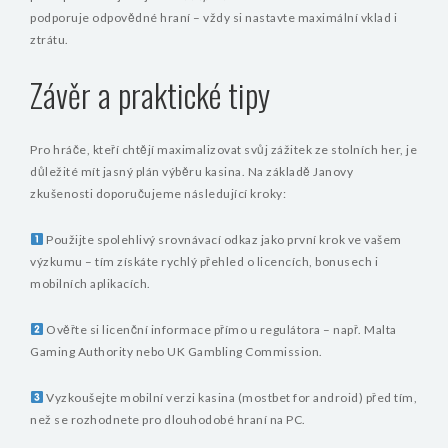
podporuje odpovědné hraní – vždy si nastavte maximální vklad i
ztrátu.
Závěr a praktické tipy
Pro hráče, kteří chtějí maximalizovat svůj zážitek ze stolních her, je
důležité mít jasný plán výběru kasina. Na základě Janovy
zkušenosti doporučujeme následující kroky:
Použijte spolehlivý srovnávací odkaz jako první krok ve vašem
výzkumu – tím získáte rychlý přehled o licencích, bonusech i
mobilních aplikacích.
Ověřte si licenční informace přímo u regulátora – např. Malta
Gaming Authority nebo UK Gambling Commission.
Vyzkoušejte mobilní verzi kasina (mostbet for android) před tím,
než se rozhodnete pro dlouhodobé hraní na PC.