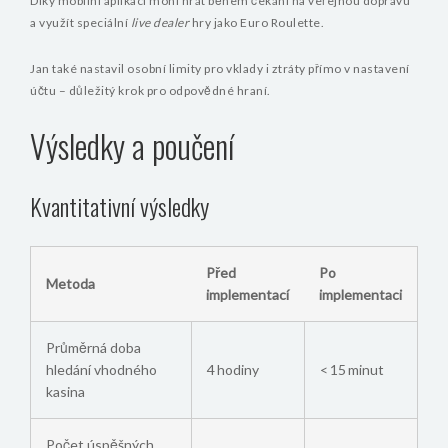
Díky mobilní aplikaci mohl hrát během čekání na veřejnou dopravu
a využít speciální
live dealer
hry jako Euro Roulette.
Jan také nastavil osobní limity pro vklady i ztráty přímo v nastavení
účtu – důležitý krok pro odpovědné hraní.
Výsledky a poučení
Kvantitativní výsledky
Před
Po
Metoda
implementací
implementaci
Průměrná doba
hledání vhodného
4 hodiny
< 15 minut
kasina
Počet úspěšných