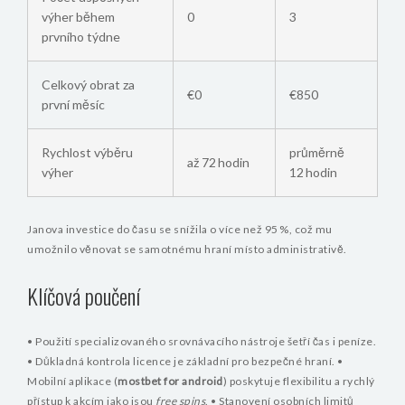
výher během
0
3
prvního týdne
Celkový obrat za
€0
€850
první měsíc
Rychlost výběru
průměrně
až 72 hodin
výher
12 hodin
Janova investice do času se snížila o více než 95 %, což mu
umožnilo věnovat se samotnému hraní místo administrativě.
Klíčová poučení
• Použití specializovaného srovnávacího nástroje šetří čas i peníze.
• Důkladná kontrola licence je základní pro bezpečné hraní.
•
Mobilní aplikace (
mostbet for android
) poskytuje flexibilitu a rychlý
přístup k akcím jako jsou
free spins
.
• Stanovení osobních limitů