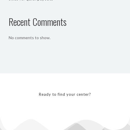
Recent Comments
No comments to show.
Ready to find your center?