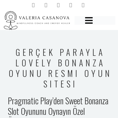
GERÇEK PARAYLA
LOVELY BONANZA
OYUNU RESMI OYUN
SITESI
Pragmatic Play’den Sweet Bonanza
Slot Oyununu Oynayın Özel