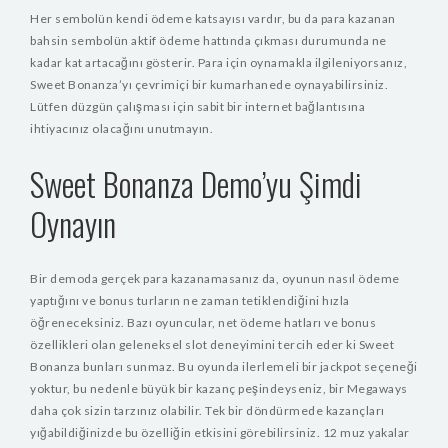
Her sembolün kendi ödeme katsayısı vardır, bu da para kazanan
bahsin sembolün aktif ödeme hattında çıkması durumunda ne
kadar kat artacağını gösterir. Para için oynamakla ilgileniyorsanız,
Sweet Bonanza’yı çevrimiçi bir kumarhanede oynayabilirsiniz.
Lütfen düzgün çalışması için sabit bir internet bağlantısına
ihtiyacınız olacağını unutmayın.
Sweet Bonanza Demo’yu Şimdi
Oynayın
Bir demoda gerçek para kazanamasanız da, oyunun nasıl ödeme
yaptığını ve bonus turların ne zaman tetiklendiğini hızla
öğreneceksiniz. Bazı oyuncular, net ödeme hatları ve bonus
özellikleri olan geleneksel slot deneyimini tercih eder ki Sweet
Bonanza bunları sunmaz. Bu oyunda ilerlemeli bir jackpot seçeneği
yoktur, bu nedenle büyük bir kazanç peşindeyseniz, bir Megaways
daha çok sizin tarzınız olabilir. Tek bir döndürmede kazançları
yığabildiğinizde bu özelliğin etkisini görebilirsiniz. 12 muz yakalar