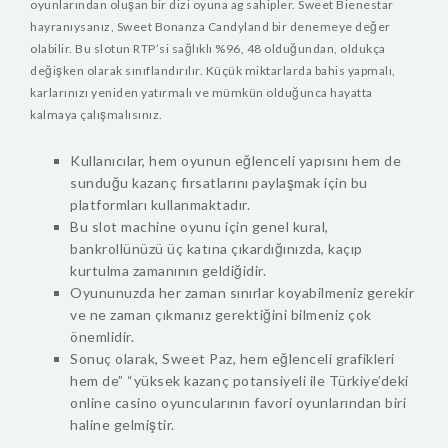
oyunlarından oluşan bir dizi oyuna ag sahipler. Sweet Bienestar
hayranıysanız, Sweet Bonanza Candyland bir denemeye değer
olabilir. Bu slotun RTP’si sağlıklı %96, 48 olduğundan, oldukça
değişken olarak sınıflandırılır. Küçük miktarlarda bahis yapmalı,
karlarınızı yeniden yatırmalı ve mümkün olduğunca hayatta
kalmaya çalışmalısınız.
Kullanıcılar, hem oyunun eğlenceli yapısını hem de
sunduğu kazanç fırsatlarını paylaşmak için bu
platformları kullanmaktadır.
Bu slot machine oyunu için genel kural,
bankrollünüzü üç katına çıkardığınızda, kaçıp
kurtulma zamanının geldiğidir.
Oyununuzda her zaman sınırlar koyabilmeniz gerekir
ve ne zaman çıkmanız gerektiğini bilmeniz çok
önemlidir.
Sonuç olarak, Sweet Paz, hem eğlenceli grafikleri
hem de” “yüksek kazanç potansiyeli ile Türkiye’deki
online casino oyuncularının favori oyunlarından biri
haline gelmiştir.