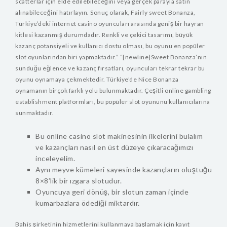
scatterlar için elde edilebileceğini veya gerçek parayla satın
alınabileceğini hatırlayın. Sonuç olarak, Fairly sweet Bonanza,
Türkiye’deki internet casino oyuncuları arasında geniş bir hayran
kitlesi kazanmış durumdadır. Renkli ve çekici tasarımı, büyük
kazanç potansiyeli ve kullanıcı dostu olması, bu oyunu en popüler
slot oyunlarından biri yapmaktadır.” “[newline]Sweet Bonanza’nın
sunduğu eğlence ve kazanç fırsatları, oyuncuları tekrar tekrar bu
oyunu oynamaya çekmektedir. Türkiye’de Nice Bonanza
oynamanın birçok farklı yolu bulunmaktadır. Çeşitli online gambling
establishment platformları, bu popüler slot oyununu kullanıcılarına
sunmaktadır.
Bu online casino slot makinesinin ilkelerini bulalım
ve kazançları nasıl en üst düzeye çıkaracağımızı
inceleyelim.
Aynı meyve kümeleri sayesinde kazançların oluştuğu
8×8’lik bir ızgara slotudur.
Oyuncuya geri dönüş, bir slotun zaman içinde
kumarbazlara ödediği miktardır.
Bahis şirketinin hizmetlerini kullanmaya başlamak için kayıt