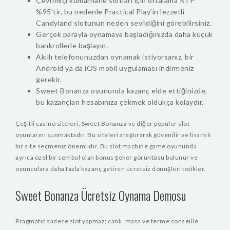
Çevrimiçi kumarhane slotları için ortalama RTP
%95’tir, bu nedenle Practical Play’in lezzetli
Candyland slotunun neden sevildiğini görebilirsiniz.
Gerçek parayla oynamaya başladığınızda daha küçük
bankrollerle başlayın.
Akıllı telefonunuzdan oynamak istiyorsanız, bir
Android ya da iOS mobil uygulaması indirmeniz
gerekir.
Sweet Bonanza oyununda kazanç elde ettiğinizde,
bu kazançları hesabınıza çekmek oldukça kolaydır.
Çeşitli casino siteleri, Sweet Bonanza ve diğer popüler slot
oyunlarını sunmaktadır. Bu siteleri araştırarak güvenilir ve lisanslı
bir site seçmeniz önemlidir. Bu slot machine game oyununda
ayrıca özel bir sembol olan bonus şeker görüntüsü bulunur ve
oyunculara daha fazla kazanç getiren ücretsiz dönüşleri tetikler.
Sweet Bonanza Ücretsiz Oynama Demosu
Pragmatic sadece slot yapmaz; canlı, masa ve terme conseillé