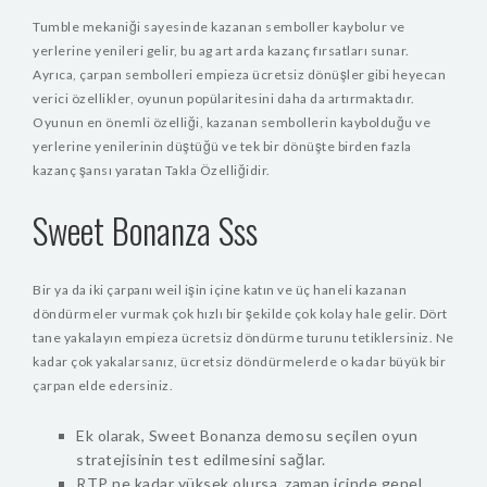
Tumble mekaniği sayesinde kazanan semboller kaybolur ve
yerlerine yenileri gelir, bu ag art arda kazanç fırsatları sunar.
Ayrıca, çarpan sembolleri empieza ücretsiz dönüşler gibi heyecan
verici özellikler, oyunun popülaritesini daha da artırmaktadır.
Oyunun en önemli özelliği, kazanan sembollerin kaybolduğu ve
yerlerine yenilerinin düştüğü ve tek bir dönüşte birden fazla
kazanç şansı yaratan Takla Özelliğidir.
Sweet Bonanza Sss
Bir ya da iki çarpanı weil işin içine katın ve üç haneli kazanan
döndürmeler vurmak çok hızlı bir şekilde çok kolay hale gelir. Dört
tane yakalayın empieza ücretsiz döndürme turunu tetiklersiniz. Ne
kadar çok yakalarsanız, ücretsiz döndürmelerde o kadar büyük bir
çarpan elde edersiniz.
Ek olarak, Sweet Bonanza demosu seçilen oyun
stratejisinin test edilmesini sağlar.
RTP ne kadar yüksek olursa, zaman içinde genel