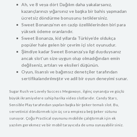
Ah, ve 8 veya dört Dağılım daha yakalarsanız,
kazançlarınızı yığarsınız ve başka bir bahis yapmadan
ücretsiz döndürme bonusunu tetiklersiniz.
Sweet Bonanza’nın en cazip özelliklerinden biri para
yüksek ödeme oranlarıdır.
Sweet Bonanza, kid yıllarda Türkiye’de oldukça
popüler hale gelen bir çevrim içi slot oyunudur.
Şimdiye kadar Sweet Bonanza‘ya ilgi duyduysanız
ancak slot’un size uygun olup olmadığından emin
değilseniz, artıları ve eksileri düşünün.
Oyun, lisanslı ve bağımsız denetçiler tarafından
sertifikalandırılmıştır ve adil bir oyun deneyimi sunar.
Sugar Rush ve Lovely Success Megaways, ilginç oynanışa ve güçlü
büyük ikramiyelere sahip harika video slotlarıdır. Candy Stars,
Sensible Play tarafından yapılan başka bir şeker temalı slot. Bu,
servetinizi döndürmek için üç sıra empieza beş şeker sütunu
sunuyor. Çoğu Practical oyununu mobilde çalıştırmak için ek
yazılım gerekmez ve bir mobil tarayıcıda de uma oynayabilirsiniz.