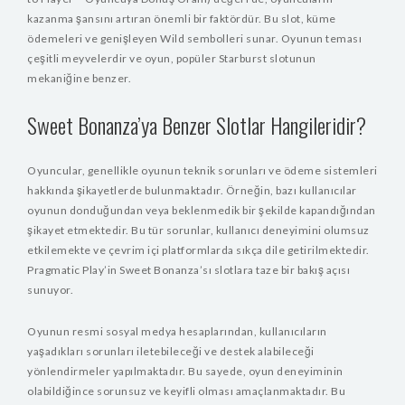
kazanma şansını artıran önemli bir faktördür. Bu slot, küme
ödemeleri ve genişleyen Wild sembolleri sunar. Oyunun teması
çeşitli meyvelerdir ve oyun, popüler Starburst slotunun
mekaniğine benzer.
Sweet Bonanza’ya Benzer Slotlar Hangileridir?
Oyuncular, genellikle oyunun teknik sorunları ve ödeme sistemleri
hakkında şikayetlerde bulunmaktadır. Örneğin, bazı kullanıcılar
oyunun donduğundan veya beklenmedik bir şekilde kapandığından
şikayet etmektedir. Bu tür sorunlar, kullanıcı deneyimini olumsuz
etkilemekte ve çevrim içi platformlarda sıkça dile getirilmektedir.
Pragmatic Play’in Sweet Bonanza’sı slotlara taze bir bakış açısı
sunuyor.
Oyunun resmi sosyal medya hesaplarından, kullanıcıların
yaşadıkları sorunları iletebileceği ve destek alabileceği
yönlendirmeler yapılmaktadır. Bu sayede, oyun deneyiminin
olabildiğince sorunsuz ve keyifli olması amaçlanmaktadır. Bu