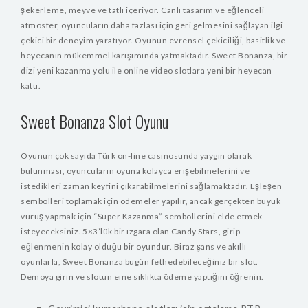
şekerleme, meyve ve tatlı içeriyor. Canlı tasarım ve eğlenceli
atmosfer, oyuncuların daha fazlası için geri gelmesini sağlayan ilgi
çekici bir deneyim yaratıyor. Oyunun evrensel çekiciliği, basitlik ve
heyecanın mükemmel karışımında yatmaktadır. Sweet Bonanza, bir
dizi yeni kazanma yolu ile online video slotlara yeni bir heyecan
kattı.
Sweet Bonanza Slot Oyunu
Oyunun çok sayıda Türk on-line casinosunda yaygın olarak
bulunması, oyuncuların oyuna kolayca erişebilmelerini ve
istedikleri zaman keyfini çıkarabilmelerini sağlamaktadır. Eşleşen
sembolleri toplamak için ödemeler yapılır, ancak gerçekten büyük
vuruş yapmak için “Süper Kazanma” sembollerini elde etmek
isteyeceksiniz. 5×3’lük bir ızgara olan Candy Stars, girip
eğlenmenin kolay olduğu bir oyundur. Biraz şans ve akıllı
oyunlarla, Sweet Bonanza bugün fethedebileceğiniz bir slot.
Demoya girin ve slotun eine sıklıkta ödeme yaptığını öğrenin.