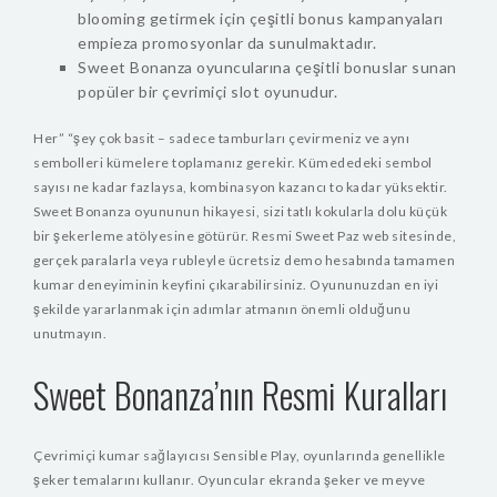
blooming getirmek için çeşitli bonus kampanyaları
empieza promosyonlar da sunulmaktadır.
Sweet Bonanza oyuncularına çeşitli bonuslar sunan
popüler bir çevrimiçi slot oyunudur.
Her” “şey çok basit – sadece tamburları çevirmeniz ve aynı
sembolleri kümelere toplamanız gerekir. Kümededeki sembol
sayısı ne kadar fazlaysa, kombinasyon kazancı to kadar yüksektir.
Sweet Bonanza oyununun hikayesi, sizi tatlı kokularla dolu küçük
bir şekerleme atölyesine götürür. Resmi Sweet Paz web sitesinde,
gerçek paralarla veya rubleyle ücretsiz demo hesabında tamamen
kumar deneyiminin keyfini çıkarabilirsiniz. Oyununuzdan en iyi
şekilde yararlanmak için adımlar atmanın önemli olduğunu
unutmayın.
Sweet Bonanza’nın Resmi Kuralları
Çevrimiçi kumar sağlayıcısı Sensible Play, oyunlarında genellikle
şeker temalarını kullanır. Oyuncular ekranda şeker ve meyve