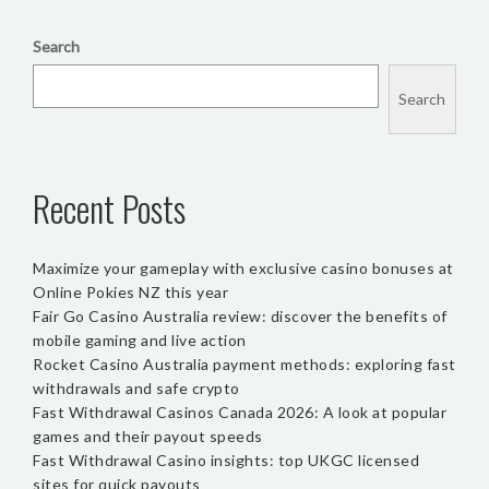
Search
Search
Recent Posts
Maximize your gameplay with exclusive casino bonuses at
Online Pokies NZ this year
Fair Go Casino Australia review: discover the benefits of
mobile gaming and live action
Rocket Casino Australia payment methods: exploring fast
withdrawals and safe crypto
Fast Withdrawal Casinos Canada 2026: A look at popular
games and their payout speeds
Fast Withdrawal Casino insights: top UKGC licensed
sites for quick payouts