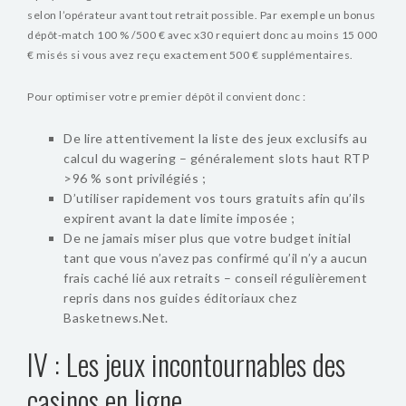
selon l’opérateur avant tout retrait possible. Par exemple un bonus
dépôt‑match 100 % /500 € avec x30 requiert donc au moins 15 000
€ misés si vous avez reçu exactement 500 € supplémentaires.
Pour optimiser votre premier dépôt il convient donc :
De lire attentivement la liste des jeux exclusifs au
calcul du wagering – généralement slots haut RTP
>96 % sont privilégiés ;
D’utiliser rapidement vos tours gratuits afin qu’ils
expirent avant la date limite imposée ;
De ne jamais miser plus que votre budget initial
tant que vous n’avez pas confirmé qu’il n’y a aucun
frais caché lié aux retraits – conseil régulièrement
repris dans nos guides éditoriaux chez
Basketnews.Net.
IV : Les jeux incontournables des
casinos en ligne