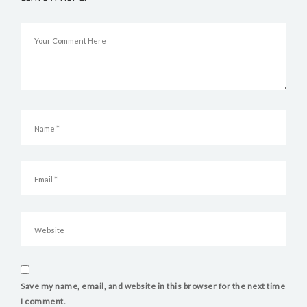
Save my name, email, and website in this browser for the next time
I comment.