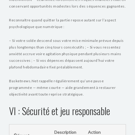
conservant opportunités modestes lors des séquences gagnantes.
Reconnaître quand quitter la partie repose autant sur l’aspect
psychologique que numérique :
– Si votre solde descend sous votre mise minimale prévue depuis
plus longtemps than cinq tours consécutifs ;
– Si vous ressentez
anxiété accrue voire agitation physique pendant plusieurs mains
successives ;
– Si vos dépenses dépassent aujourd’hui votre
plafond hebdomadaire fixé préalablement.
Basketnews.Net rappelle régulièrement qu’une pause
programmée — même courte — aide grandement à restaurer
objectivité avant toute reprise stratégique.
VI : Sécurité et jeu responsable
Description
Action