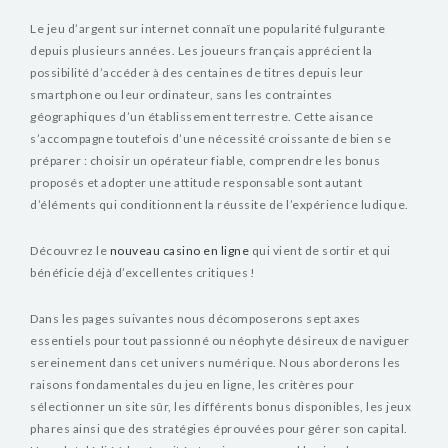
Le jeu d’argent sur internet connaît une popularité fulgurante
depuis plusieurs années. Les joueurs français apprécient la
possibilité d’accéder à des centaines de titres depuis leur
smartphone ou leur ordinateur, sans les contraintes
géographiques d’un établissement terrestre. Cette aisance
s’accompagne toutefois d’une nécessité croissante de bien se
préparer : choisir un opérateur fiable, comprendre les bonus
proposés et adopter une attitude responsable sont autant
d’éléments qui conditionnent la réussite de l’expérience ludique.
Découvrez le
nouveau casino en ligne
qui vient de sortir et qui
bénéficie déjà d’excellentes critiques !
Dans les pages suivantes nous décomposerons sept axes
essentiels pour tout passionné ou néophyte désireux de naviguer
sereinement dans cet univers numérique. Nous aborderons les
raisons fondamentales du jeu en ligne, les critères pour
sélectionner un site sûr, les différents bonus disponibles, les jeux
phares ainsi que des stratégies éprouvées pour gérer son capital.