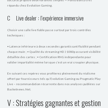
baccarat propose deux variantes simples — Punto Banco très
répandu chez Evolution Gaming.
C Live dealer : l’expérience immersive
Choisir une salle live fiable passe surtout par trois contrôles
techniques :
• Latence inférieure à deux secondes garantissant fluidité pendant
chaque main ;
• Qualité du streaming HD ≥1080p assurant visibilité
détaillée des cartes ;
• Certification RNG indépendante pour
valider impartialité même lorsque c’est un vrai croupier physique.
En suivant ces repères vous profiterez pleinement du réalisme
offert par fournisseurs tels qu’Evolution Gaming ou Pragmatic Play
Live – recommandation récurrente dans nos analyses publiées sur
Basketnews.Net.
V : Stratégies gagnantes et gestion