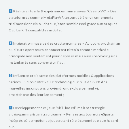
Réalité virtuelle & expériences immersives “Casino VR” – Des
plateformes comme MetaPlayVR testent déjà environnements
tridimensionnels où chaque jeton semble réel grâce aux casques
Oculus Rift compatibles mobile ;
Intégration massive des cryptomonnaies – Au cours prochain an
plusieurs opérateurs annonceront Bitcoin comme méthode
principale non seulement pour déposer mais aussi recevoir gains
instantanés sans conversion fiat ;
Influence croissante des plateformes mobiles & applications
natives – Selon notre veille technologique plus de 80 % des
nouvelles inscriptions proviendront exclusivement via
smartphone dès leur lancement ;
Développement des jeux “skill‑based” mêlant stratégie
vidéo‑gaming & pari traditionnel – Pensez aux tournois eSports
intégrés où compétence joue autant rôle économique que hasard
pur.