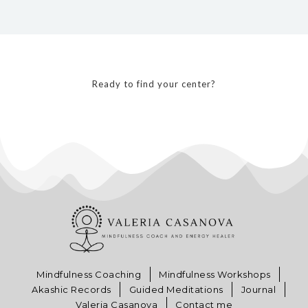
Ready to find your center?
Mindfulness Coaching
Mindfulness Workshops
Akashic Records
Guided Meditations
Journal
Valeria Casanova
Contact me