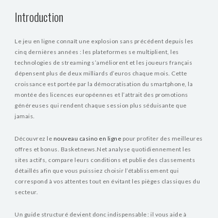
Introduction
Le jeu en ligne connaît une explosion sans précédent depuis les
cinq dernières années : les plateformes se multiplient, les
technologies de streaming s’améliorent et les joueurs français
dépensent plus de deux milliards d’euros chaque mois. Cette
croissance est portée par la démocratisation du smartphone, la
montée des licences européennes et l’attrait des promotions
généreuses qui rendent chaque session plus séduisante que
jamais.
Découvrez le
nouveau casino en ligne
pour profiter des meilleures
offres et bonus. Basketnews.Net analyse quotidiennement les
sites actifs, compare leurs conditions et publie des classements
détaillés afin que vous puissiez choisir l’établissement qui
correspond à vos attentes tout en évitant les pièges classiques du
secteur.
Un guide structuré devient donc indispensable : il vous aide à