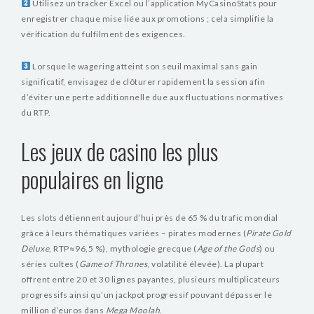
Utilisez un tracker Excel ou l’application MyCasinoStats pour
enregistrer chaque mise liée aux promotions ; cela simplifie la
vérification du fulfilment des exigences.
Lorsque le wagering atteint son seuil maximal sans gain
significatif, envisagez de clôturer rapidement la session afin
d’éviter une perte additionnelle due aux fluctuations normatives
du RTP.
Les jeux de casino les plus
populaires en ligne
Les slots détiennent aujourd’hui près de 65 % du trafic mondial
grâce à leurs thématiques variées – pirates modernes (
Pirate Gold
Deluxe
, RTP≈96,5 %), mythologie grecque (
Age of the Gods
) ou
séries cultes (
Game of Thrones
, volatilité élevée). La plupart
offrent entre 20 et 30 lignes payantes, plusieurs multiplicateurs
progressifs ainsi qu’un jackpot progressif pouvant dépasser le
million d’euros dans
Mega Moolah
.