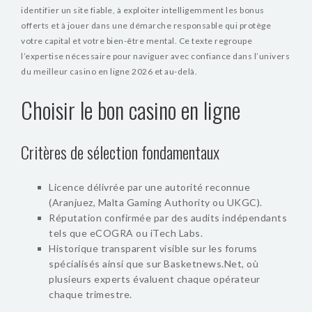
identifier un site fiable, à exploiter intelligemment les bonus
offerts et à jouer dans une démarche responsable qui protège
votre capital et votre bien‑être mental. Ce texte regroupe
l’expertise nécessaire pour naviguer avec confiance dans l’univers
du meilleur casino en ligne 2026 et au‑delà.
Choisir le bon casino en ligne
Critères de sélection fondamentaux
Licence délivrée par une autorité reconnue
(Aranjuez, Malta Gaming Authority ou UKGC).
Réputation confirmée par des audits indépendants
tels que eCOGRA ou iTech Labs.
Historique transparent visible sur les forums
spécialisés ainsi que sur Basketnews.Net, où
plusieurs experts évaluent chaque opérateur
chaque trimestre.