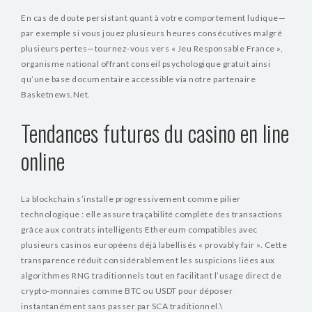
En cas de doute persistant quant à votre comportement ludique—
par exemple si vous jouez plusieurs heures consécutives malgré
plusieurs pertes—tournez-vous vers « Jeu Responsable France »,
organisme national offrant conseil psychologique gratuit ainsi
qu’une base documentaire accessible via notre partenaire
Basketnews.Net.
Tendances futures du casino en line​
online​
La blockchain s’installe progressivement comme pilier
technologique : elle assure traçabilité complète des transactions
grâce aux contrats intelligents Ethereum compatibles avec
plusieurs casinos européens déjà labellisés « provably fair ». Cette
transparence réduit considérablement les suspicions liées aux
algorithmes RNG traditionnels tout en facilitant l’usage direct de
crypto‑monnaies comme BTC ou USDT pour déposer
instantanément sans passer par SCA traditionnel.\