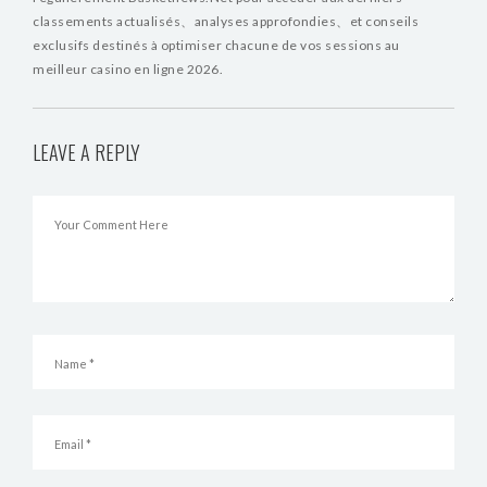
classements actualisés、analyses approfondies、et conseils
exclusifs destinés à optimiser chacune de vos sessions au
meilleur casino en ligne 2026.​
LEAVE A REPLY