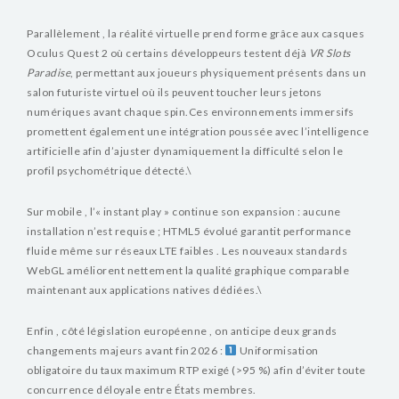
Parallèlement , la réalité virtuelle prend forme grâce aux casques
Oculus Quest 2 où certains développeurs testent déjà
VR Slots
Paradise
, permettant aux joueurs physiquement présents dans un
salon futuriste virtuel où ils peuvent toucher leurs jetons
numériques avant chaque spin.
Ces environnements immersifs
promettent également une intégration poussée avec l’intelligence
artificielle afin d’ajuster dynamiquement la difficulté selon le
profil psychométrique détecté.\
Sur mobile , l’« instant play » continue son expansion : aucune
installation n’est requise ; HTML5 évolué garantit performance
fluide même sur réseaux LTE faibles . Les nouveaux standards
WebGL améliorent nettement la qualité graphique comparable
maintenant aux applications natives dédiées.\
Enfin , côté législation européenne , on anticipe deux grands
changements majeurs avant fin 2026 :
Uniformisation
obligatoire du taux maximum RTP exigé (>95 %) afin d’éviter toute
concurrence déloyale entre États membres.