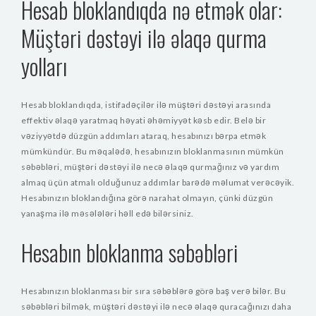
Hesab bloklandıqda nə etmək olar:
Müştəri dəstəyi ilə əlaqə qurma
yolları
Hesab bloklandıqda, istifadəçilər ilə müştəri dəstəyi arasında
effektiv əlaqə yaratmaq həyati əhəmiyyət kəsb edir. Belə bir
vəziyyətdə düzgün addımları ataraq, hesabınızı bərpa etmək
mümkündür. Bu məqalədə, hesabınızın bloklanmasının mümkün
səbəbləri, müştəri dəstəyi ilə necə əlaqə qurmağınız və yardım
almaq üçün atmalı olduğunuz addımlar barədə məlumat verəcəyik.
Hesabınızın bloklandığına görə narahat olmayın, çünki düzgün
yanaşma ilə məsələləri həll edə bilərsiniz.
Hesabın bloklanma səbəbləri
Hesabınızın bloklanması bir sıra səbəblərə görə baş verə bilər. Bu
səbəbləri bilmək, müştəri dəstəyi ilə necə əlaqə quracağınızı daha