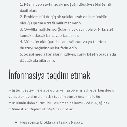
Rəsmi veb saytınızdakı müştəri dəstəyi səhifəsinə
daxil olun.
Probleminizi dəqiq bir şəkildə izah edin, mümkün
olduğu qədər ətraflı məlumat verin.
Əvvəlki müştəri sorğularını yoxlayın; ola bilər ki, sizə
kömək edəcək bir cavab tapasınız.
Mümkün olduğunda, canlı söhbət və ya telefon
dəstəyi seçimindən istifadə edin.
Sosial media kanallarını izləyin, çünki bəzən oradan da
dəstək ala bilərsiniz.
İnformasiya təqdim etmək
Müştəri dəstəyi ilə əlaqə qurarkən, problemi izah edərkən dəqiq
və dəstəkləyici məlumatlar təqdim etmək önəmlidir. Bu,
məsələnin daha sürətli həll olunmasına kömək edir. Aşağıdakı
məlumatları təqdim etməyə hazır olun:
Hesabınızı bloklayan tarix və saat.