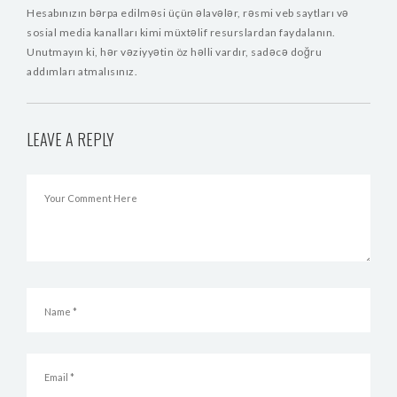
Hesabınızın bərpa edilməsi üçün əlavələr, rəsmi veb saytları və
sosial media kanalları kimi müxtəlif resurslardan faydalanın.
Unutmayın ki, hər vəziyyətin öz həlli vardır, sadəcə doğru
addımları atmalısınız.
LEAVE A REPLY