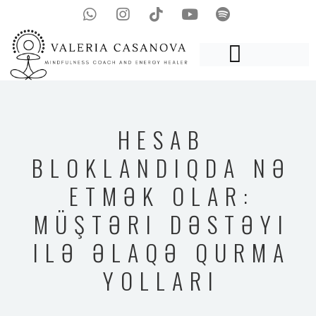
HESAB
BLOKLANDIQDA NƏ
ETMƏK OLAR:
MÜŞTƏRI DƏSTƏYI
ILƏ ƏLAQƏ QURMA
YOLLARI