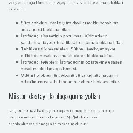
yaxşı anlamağa kömək edir. Aşağıda ən yaygın bloklanma səbəbləri
sıralanıb:
Şifrə səhvləri: Yanlış şifrə daxil etməklə hesabınız
müvəqqəti bloklana bilər.
İstifadəçi siyasətinin pozulması: Xidmətlərin
şərtlərinə riayət etmədikdə hesabınız bloklana bilər.
Təhlükəsizlik məsələləri: Şübhəli fəaliyyət aşkar
edildikdə hesab avtomatik olaraq bloklana bilər.
İstifadəçi tələbləri: İstifadəçinin öz istəyinə əsasən
hesabını bloklamaq istəməsi.
Ödəniş problemləri: Abunə və ya xidmət haqqının
ödənilməməsi səbəbindən hesabınız bloklana bilər.
Müştəri dəstəyi ilə əlaqə qurma yolları
Müştəri dəstəyi ilə düzgün əlaqə yaratmaq, hesabınızın bərpa
olunmasında mühüm rol oynayır. Aşağıda bu prosesi
asanlaşdıracaq bir neçə addım təqdim olunur: