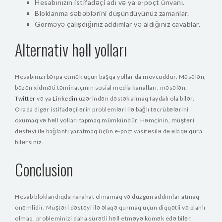
Hesabınızın istifadəçi adı və ya e-poçt ünvanı.
Bloklanma səbəblərini düşündüyünüz zamanlar.
Görməyə çalışdığınız addımlar və aldığınız cavablar.
Alternativ həll yolları
Hesabınızı bərpa etmək üçün başqa yollar da mövcuddur. Məsələn,
bəzən xidməti təminatçının sosial media kanalları, məsələn,
Twitter
və ya
Linkedin
üzərindən dəstək almaq faydalı ola bilər.
Orada digər istifadəçilərin problemləri ilə bağlı təcrübələrini
oxumaq və həll yolları tapmaq mümkündür. Həmçinin, müştəri
dəstəyi ilə bağlantı yaratmaq üçün e-poçt vasitəsilə də əlaqə qura
bilərsiniz.
Conclusion
Hesab bloklandıqda narahat olmamaq və düzgün addımlar atmaq
önəmlidir. Müştəri dəstəyi ilə əlaqə qurmaq üçün diqqətli və planlı
olmaq, probleminizi daha sürətli həll etməyə kömək edə bilər.