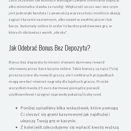
zastrzeżeniem określonych wymagań (zwykle minimalny depozyt
albo minimalna stawka za rundę). Większość unces was wie czym
jest jednoręki bandyta i z pewnością w przeszłości mieliście okazję
zagrać t kasynie naziemnym, albo nawet w zwykłej pizzeri lub
barze. Automaty online in order to bardzo podstawowe gry, w
których obstawiasz wynik „obrotu”.
Jak Odebrać Bonus Bez Depozytu?
Bonus bez depozytu to innymi słowami darmowy reward
oferowany przez dane kasyno online. Takie bonusy są najcz??ciej
przeznaczone dla nowych graczy, ale t niektórych przypadkach
mogą one być również nagrodą dla lojalnych graczy. Przede
wszystkim kwota 25 euro darmowe pieniądze pozwoli
użytkownikowi rozegrać naprawdę pokaźną liczbę rund.
Poniżej opisaliśmy kilka wskazówek, które pomogą
Ci cieszyć się grami kasynowymi jak najdłużej i
ulepszą Twoją grę w kasynie.
Z kolei jeśli zdecydujemy się wpłacić kwotę wyższą