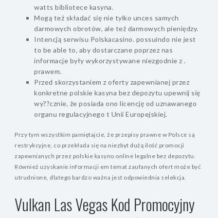
watts bibliotece kasyna.
Mogą też składać się nie tylko unces samych
darmowych obrotów, ale też darmowych pieniędzy.
Intencją serwisu Polskacasino. possuindo nie jest
to be able to, aby dostarczane poprzez nas
informacje były wykorzystywane niezgodnie z .
prawem.
Przed skorzystaniem z oferty zapewnianej przez
konkretne polskie kasyna bez depozytu upewnij się
wy??cznie, że posiada ono licencję od uznawanego
organu regulacyjnego t Unii Europejskiej.
Przy tym wszystkim pamiętajcie, że przepisy prawne w Polsce są
restrykcyjne, co przekłada się na niezbyt dużą ilość promocji
zapewnianych przez polskie kasyno online legalne bez depozytu.
Również uzyskanie informacji em temat zaufanych ofert może być
utrudnione, dlatego bardzo ważna jest odpowiednia selekcja.
Vulkan Las Vegas Kod Promocyjny