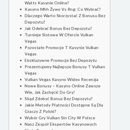
Watts Kasynie Online?
Kasyno Mhh Żywo Vs Rng: Co Wybrać?
Dlaczego Warto Skorzystać Z Bonusu Bez
Depozytu?
Jak Odebrać Bonus Bez Depozytu?
Turnieje Slotowe W Ofercie Vulkan
Vegas
Pozostałe Promocje T Kasynie Vulkan
Vegas
Ekskluzywne Promocje Bez Depozytu
Prezentujemy Najlepsze Bonusy T Vulkan
Vegas
Vulkan Vegas Kasyno Wideo Recenzja
Nowe Bonusy – Kasyno Online Zawsze
Wie, Jak Zachęcić Do Gry!
Skąd Zdobyć Bonus Bez Depozytu?
Jakie Metody Płatności Dostępne Są Dla
Graczy Z Polski?
Wybór Gry Vulkan Sin City W Polsce
Nasz Zespół Ekspertów Kasynowych