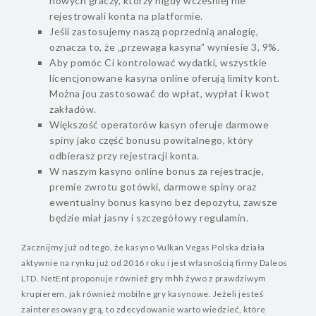
nowych graczy, którzy nigdy wcześniej nie
rejestrowali konta na platformie.
Jeśli zastosujemy naszą poprzednią analogię,
oznacza to, że „przewaga kasyna” wyniesie 3, 9%.
Aby pomóc Ci kontrolować wydatki, wszystkie
licencjonowane kasyna online oferują limity kont.
Można jou zastosować do wpłat, wypłat i kwot
zakładów.
Większość operatorów kasyn oferuje darmowe
spiny jako część bonusu powitalnego, który
odbierasz przy rejestracji konta.
W naszym kasyno online bonus za rejestracje,
premie zwrotu gotówki, darmowe spiny oraz
ewentualny bonus kasyno bez depozytu, zawsze
będzie miał jasny i szczegółowy regulamin.
Zacznijmy już od tego, że kasyno Vulkan Vegas Polska działa
aktywnie na rynku już od 2016 roku i jest własnością firmy Daleos
LTD. NetEnt proponuje również gry mhh żywo z prawdziwym
krupierem, jak również mobilne gry kasynowe. Jeżeli jesteś
zainteresowany grą, to zdecydowanie warto wiedzieć, które