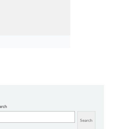
arch
Search