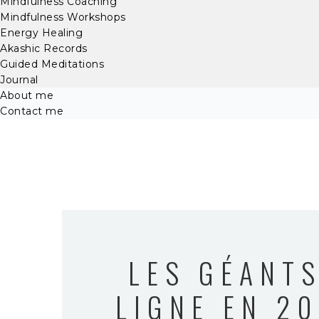
Mindfulness Coaching
Mindfulness Workshops
Energy Healing
Akashic Records
Guided Meditations
Journal
About me
Contact me
LES GÉANTS
LIGNE EN 20