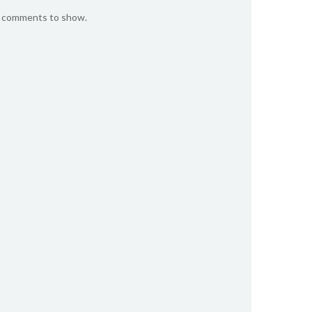
 comments to show.