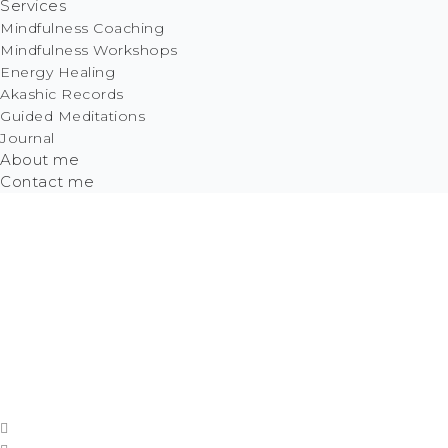
Services
Mindfulness Coaching
Mindfulness Workshops
Energy Healing
Akashic Records
Guided Meditations
Journal
About me
Contact me