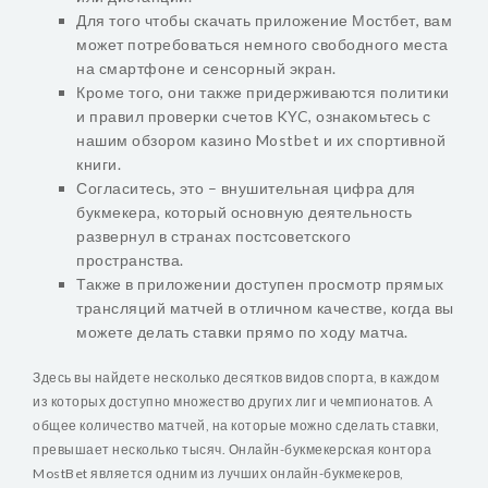
Для того чтобы скачать приложение Мостбет, вам
может потребоваться немного свободного места
на смартфоне и сенсорный экран.
Кроме того, они также придерживаются политики
и правил проверки счетов KYC, ознакомьтесь с
нашим обзором казино Mostbet и их спортивной
книги.
Согласитесь, это – внушительная цифра для
букмекера, который основную деятельность
развернул в странах постсоветского
пространства.
Также в приложении доступен просмотр прямых
трансляций матчей в отличном качестве, когда вы
можете делать ставки прямо по ходу матча.
Здесь вы найдете несколько десятков видов спорта, в каждом
из которых доступно множество других лиг и чемпионатов. А
общее количество матчей, на которые можно сделать ставки,
превышает несколько тысяч. Онлайн-букмекерская контора
MostBet является одним из лучших онлайн-букмекеров,