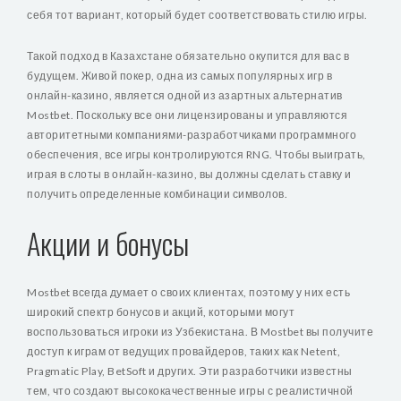
себя тот вариант, который будет соответствовать стилю игры.
Такой подход в Казахстане обязательно окупится для вас в
будущем. Живой покер, одна из самых популярных игр в
онлайн-казино, является одной из азартных альтернатив
Mostbet. Поскольку все они лицензированы и управляются
авторитетными компаниями-разработчиками программного
обеспечения, все игры контролируются RNG. Чтобы выиграть,
играя в слоты в онлайн-казино, вы должны сделать ставку и
получить определенные комбинации символов.
Акции и бонусы
Mostbet всегда думает о своих клиентах, поэтому у них есть
широкий спектр бонусов и акций, которыми могут
воспользоваться игроки из Узбекистана. В Mostbet вы получите
доступ к играм от ведущих провайдеров, таких как Netent,
Pragmatic Play, BetSoft и других. Эти разработчики известны
тем, что создают высококачественные игры с реалистичной