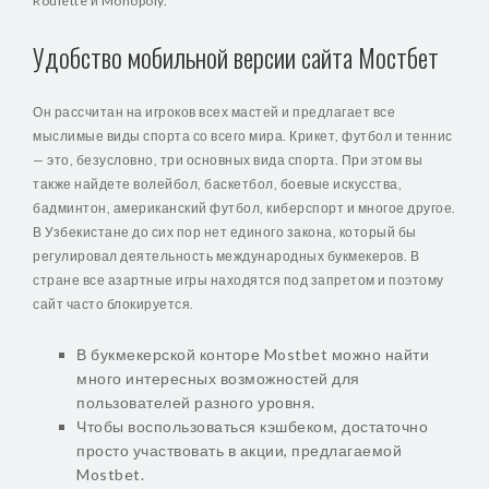
Roulette и Monopoly.
Удобство мобильной версии сайта Мостбет
Он рассчитан на игроков всех мастей и предлагает все
мыслимые виды спорта со всего мира. Крикет, футбол и теннис
— это, безусловно, три основных вида спорта. При этом вы
также найдете волейбол, баскетбол, боевые искусства,
бадминтон, американский футбол, киберспорт и многое другое.
В Узбекистане до сих пор нет единого закона, который бы
регулировал деятельность международных букмекеров. В
стране все азартные игры находятся под запретом и поэтому
сайт часто блокируется.
В букмекерской конторе Mostbet можно найти
много интересных возможностей для
пользователей разного уровня.
Чтобы воспользоваться кэшбеком, достаточно
просто участвовать в акции, предлагаемой
Mostbet.