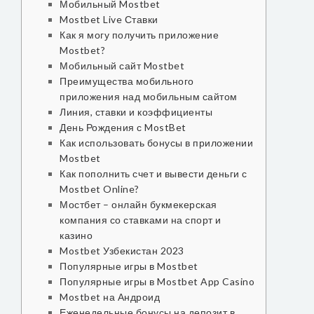
Мобильный Mostbet
Mostbet Live Ставки
Как я могу получить приложение
Mostbet?
Мобильный сайт Mostbet
Преимущества мобильного
приложения над мобильным сайтом
Линия, ставки и коэффициенты
День Рождения с MostBet
Как использовать бонусы в приложении
Mostbet
Как пополнить счет и вывести деньги с
Mostbet Online?
Мостбет – онлайн букмекерская
компания со ставками на спорт и
казино
Mostbet Узбекистан 2023
Популярные игры в Mostbet
Популярные игры в Mostbet App Casino
Mostbet на Андроид
Еженедельные бонусы на депозит в