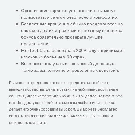
Организация гарантирует, что клиенты могут
пользоваться сайтом безопасно и комфортно.
Бесплатные вращения обычно предлагаются на
слотах и других играх казино, поэтому в поисках
бонуса обязательно проверьте лучшие
предложения.
Mostbet была основана в 2009 году и принимает
игроков из более чем 90 стран.
Вы можете получать их за каждый депозит, а
также за выполнение определенных действий.
Вы можете продолжать вносить средства на свой счет,
выводить средства, делать ставки на любимые спортивные
события, играть в те же игры казино и так далее. Тот факт, что
Mostbet доступен в любое время и из любого места, также
делает его очень хорошим выбором. Вы можете бесплатно
скачать приложение Mostbet для Android и iOS на нашем
официальном сайте.