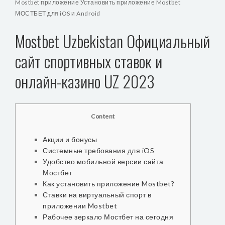
Mostbet приложение Установить приложение Mostbet
МОСТБЕТ для iOS и Android
Mostbet Uzbekistan Официальный
сайт спортивных ставок и
онлайн-казино UZ 2023
Content
Акции и бонусы
Системные требования для iOS
Удобство мобильной версии сайта
Мостбет
Как установить приложение Mostbet?
Ставки на виртуальный спорт в
приложении Mostbet
Рабочее зеркало Мостбет на сегодня