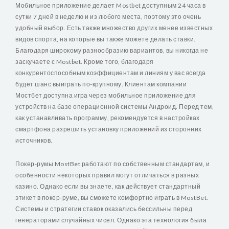
Мобильное приложение делает Mostbet доступным 24 часа в
сутки 7 дней в неделю и из любого места, поэтому это очень
удобный выбор. Есть также множество других менее известных
видов спорта, на которые вы также можете делать ставки.
Благодаря широкому разнообразию вариантов, вы никогда не
заскучаете с Mostbet. Кроме того, благодаря
конкурентоспособным коэффициентам и линиям у вас всегда
будет шанс выиграть по-крупному. Клиентам компании
Мостбет доступна игра через мобильное приложение для
устройств на базе операционной системы Андроид. Перед тем,
как устанавливать программу, рекомендуется в настройках
смартфона разрешить установку приложений из сторонних
источников.
Покер-румы MostBet работают по собственным стандартам, и
особенности некоторых правил могут отличаться в разных
казино. Однако если вы знаете, как действует стандартный
этикет в покер-руме, вы сможете комфортно играть в MostBet.
Системы и стратегии ставок оказались бессильны перед
генераторами случайных чисел. Однако эта технология была