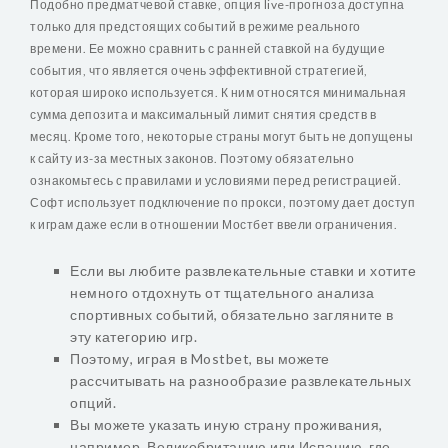
Подобно предматчевой ставке, опция live-прогноза доступна
только для предстоящих событий в режиме реального
времени. Ее можно сравнить с ранней ставкой на будущие
события, что является очень эффективной стратегией,
которая широко используется. К ним относятся минимальная
сумма депозита и максимальный лимит снятия средств в
месяц. Кроме того, некоторые страны могут быть не допущены
к сайту из-за местных законов. Поэтому обязательно
ознакомьтесь с правилами и условиями перед регистрацией.
Софт использует подключение по прокси, поэтому дает доступ
к играм даже если в отношении Мостбет ввели ограничения.
Если вы любите развлекательные ставки и хотите
немного отдохнуть от тщательного анализа
спортивных событий, обязательно загляните в
эту категорию игр.
Поэтому, играя в Mostbet, вы можете
рассчитывать на разнообразие развлекательных
опций.
Вы можете указать иную страну проживания,
например, Великобританию или Испанию, где