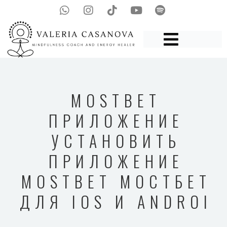
MOSTBET
ПРИЛОЖЕНИЕ
УСТАНОВИТЬ
ПРИЛОЖЕНИЕ
MOSTBET МОСТБЕТ
ДЛЯ IOS И ANDROI