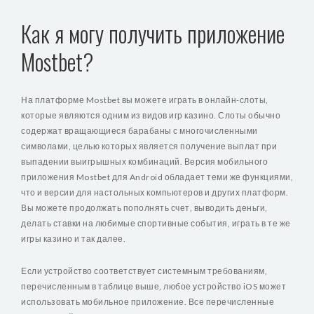
Как я могу получить приложение
Mostbet?
На платформе Mostbet вы можете играть в онлайн-слоты,
которые являются одним из видов игр казино. Слоты обычно
содержат вращающиеся барабаны с многочисленными
символами, целью которых является получение выплат при
выпадении выигрышных комбинаций. Версия мобильного
приложения Mostbet для Android обладает теми же функциями,
что и версии для настольных компьютеров и других платформ.
Вы можете продолжать пополнять счет, выводить деньги,
делать ставки на любимые спортивные события, играть в те же
игры казино и так далее.
Если устройство соответствует системным требованиям,
перечисленным в таблице выше, любое устройство iOS может
использовать мобильное приложение. Все перечисленные