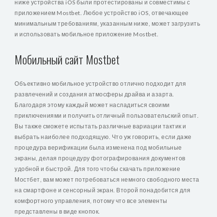
ниже устройства iOS были протестированы и совместимы с
приложением Mostbet. Любое устройство iOS, отвечающее
минимальным требованиям, указанным ниже, может загрузить
и использовать мобильное приложение Mostbet.
Мобильный сайт Mostbet
Объективно мобильное устройство отлично подходит для
развлечений и создания атмосферы драйва и азарта.
Благодаря этому каждый может насладиться своими
приключениями и получить отличный пользовательский опыт.
Вы также сможете испытать различные вариации тактик и
выбрать наиболее подходящую. Что уж говорить, если даже
процедура верификации была изменена под мобильные
экраны, делая процедуру фотографирования документов
удобной и быстрой. Для того чтобы скачать приложение
Мостбет, вам может потребоваться немного свободного места
на смартфоне и сенсорный экран. Второй понадобится для
комфортного управления, потому что все элементы
представлены в виде кнопок.