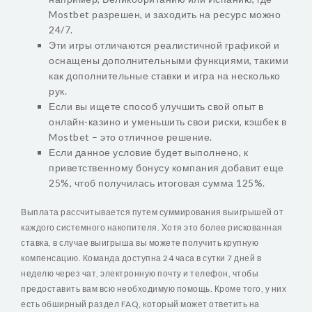
Mostbet разрешен, и заходить на ресурс можно
24/7.
Эти игры отличаются реалистичной графикой и
оснащены дополнительными функциями, такими
как дополнительные ставки и игра на несколько
рук.
Если вы ищете способ улучшить свой опыт в
онлайн-казино и уменьшить свои риски, кэшбек в
Mostbet – это отличное решение.
Если данное условие будет выполнено, к
приветственному бонусу компания добавит еще
25%, чтоб получилась итоговая сумма 125%.
Выплата рассчитывается путем суммирования выигрышей от
каждого системного накопителя. Хотя это более рискованная
ставка, в случае выигрыша вы можете получить крупную
компенсацию. Команда доступна 24 часа в сутки 7 дней в
неделю через чат, электронную почту и телефон, чтобы
предоставить вам всю необходимую помощь. Кроме того, у них
есть обширный раздел FAQ, который может ответить на