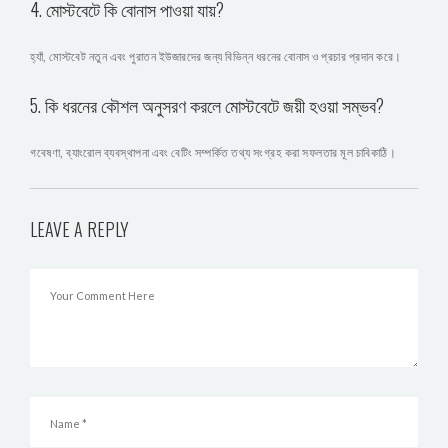
4. মোস্টবেটে কি বোনাস পাওয়া যায়?
হ্যাঁ, মোস্টবেট নতুন এবং পুরাতন ইউজারদের জন্য বিভিন্ন ধরনের বোনাস ও প্রচার প্রদান করে।
5. কি ধরনের কৌশল অনুসরণ করলে মোস্টবেটে জয়ী হওয়া সম্ভব?
গবেষণা, ব্যাংরোল ব্যবস্থাপনা এবং বেটিং সম্পর্কিত তথ্য সংগ্রহ করা সফলতার মূল চাবিকাঠি।
LEAVE A REPLY