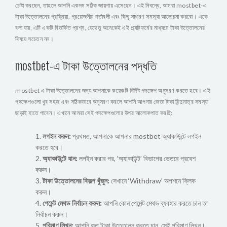
চেষ্টা করছেন, তাহলে আপনি একদম সঠিক জায়গায় এসেছেন। এই নিবন্ধে, আমরা mostbet-এ
টাকা উত্তোলনের প্রক্রিয়া, প্রয়োজনীয় শর্তাবলী এবং কিছু সাধারণ সমস্যা আলোচনা করবো। একে
বলা যায়, এটি একটি বিতর্কিত প্রশ্ন, যেহেতু অনেকেই এই প্ল্যাটফর্মের মাধ্যমে টাকা উত্তোলনের
বিষয়ে সচেতন নন।
mostbet-এ টাকা উত্তোলনের পদ্ধতি
mostbet এ টাকা উত্তোলনের জন্য আপনাকে কয়েকটি নির্দিষ্ট পদক্ষেপ অনুসরণ করতে হবে। এই
পদক্ষেপগুলো খুব সহজ এবং সঠিকভাবে অনুসরণ করলে আপনি আপনার জেতা টাকা বিন্দুমাত্র সমস্যা
ছাড়াই হাতে পাবেন। এখানে আমরা সেই পদক্ষেপগুলোর উপর আলোকপাত করছি:
লগইন করুন:
প্রথমত, আপনাকে আপনার mostbet অ্যাকাউন্টে লগইন
করতে হবে।
অ্যাকাউন্টে যান:
লগইন করার পর, ‘অ্যাকাউন্ট’ বিভাগের ভেতরে প্রবেশ
করুন।
টাকা উত্তোলনের বিকল্প খুঁজুন:
সেখানে ‘Withdraw’ অপশনে ক্লিক
করুন।
পেমেন্ট মেথড নির্বাচন করুন:
আপনি কোন পেমেন্ট মেথড ব্যবহার করতে চান তা
নির্বাচন করুন।
পরিমাণ লিখুন:
আপনি কত টাকা উত্তোলন করতে চান, সেই পরিমাণ লিখুন।