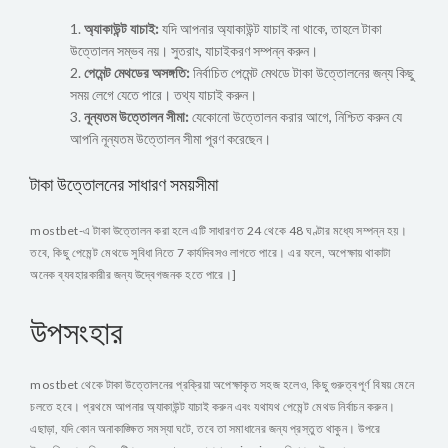
অ্যাকাউন্ট যাচাই:
যদি আপনার অ্যাকাউন্ট যাচাই না থাকে, তাহলে টাকা
উত্তোলন সম্ভব নয়। সুতরাং, যাচাইকরণ সম্পন্ন করুন।
পেমেন্ট মেথডের অসঙ্গতি:
নির্বাচিত পেমেন্ট মেথডে টাকা উত্তোলনের জন্য কিছু
সময় লেগে যেতে পারে। তথ্য যাচাই করুন।
নূন্যতম উত্তোলন সীমা:
যেকোনো উত্তোলন করার আগে, নিশ্চিত করুন যে
আপনি নূন্যতম উত্তোলন সীমা পূরণ করেছেন।
টাকা উত্তোলনের সাধারণ সময়সীমা
mostbet-এ টাকা উত্তোলন করা হলে এটি সাধারণত 24 থেকে 48 ঘণ্টার মধ্যে সম্পন্ন হয়।
তবে, কিছু পেমেন্ট মেথডে সুবিধা নিতে 7 কার্যদিবসও লাগতে পারে। এর ফলে, অপেক্ষায় থাকাটা
অনেক ব্যবহারকারীর জন্য উদ্বেগজনক হতে পারে।]
উপসংহার
mostbet থেকে টাকা উত্তোলনের প্রক্রিয়া অপেক্ষাকৃত সহজ হলেও, কিছু গুরুত্বপূর্ণ বিষয় মেনে
চলতে হবে। প্রথমে আপনার অ্যাকাউন্ট যাচাই করুন এবং যথাযথ পেমেন্ট মেথড নির্বাচন করুন।
এছাড়া, যদি কোন অনাকাঙ্ক্ষিত সমস্যা ঘটে, তবে তা সমাধানের জন্য প্রস্তুত থাকুন। উপরে