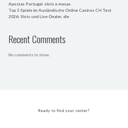
Apostas Portugal: slots e mesas
Top 5 Spiele im Ausländische Online Casinos CH Test
2026: Slots und Live-Dealer, die
Recent Comments
No comments to show.
Ready to find your center?