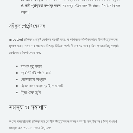
দাবী প্রক্রিয়া সম্পন্ন করুন:
সব তথ্য সঠিক হলে ‘Submit’ বাটনে ক্লিক
করুন।
স্বীকৃত পেমেন্ট মেথডস
mostbet বিভিন্ন পেমেন্ট মেথডস সাপোর্ট করে, যা আপনাকে সম্মিলিতভাবে টাকা উত্তোলনের
সুযোগ দেয়। তবে, সব মেথডের নিজস্ব বিভিন্ন শর্তাবলী থাকতে পারে। নিচে প্রধান কিছু পেমেন্ট
মেথডের তালিকা দেওয়া হল:
ব্যাংক ট্রান্সফার
ক্রেডিট/Debit কার্ড
নেটেলারের মাধ্যমে
স্ক্রিল এবং অন্যান্য ই-ওয়ালেট
ক্রিপ্টোকারেন্সি
সমস্যা ও সমাধান
অনেক ব্যবহারকারী বিভিন্ন কারণে টাকা উত্তোলনের সময় সমস্যার সম্মুখীন হন। কিছু সাধারণ
সমস্যা এবং তাদের সমাধান নিম্নরূপ: