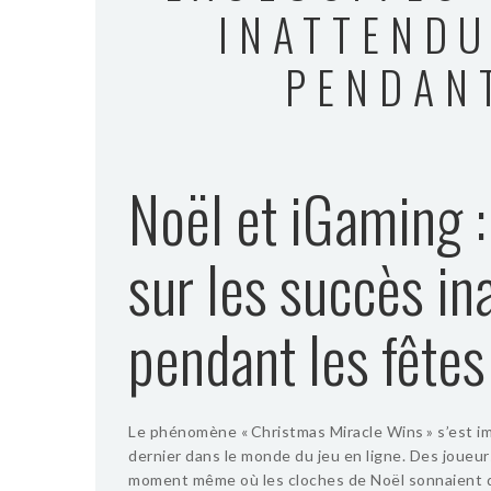
INATTENDU
PENDANT
Noël et iGaming 
sur les succès in
pendant les fêtes
Le phénomène « Christmas Miracle Wins » s’est im
dernier dans le monde du jeu en ligne. Des joueu
moment même où les cloches de Noël sonnaient de