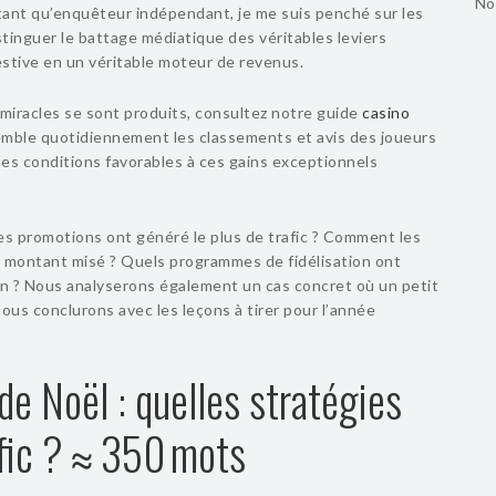
No
En tant qu’enquêteur indépendant, je me suis penché sur les
tinguer le battage médiatique des véritables leviers
stive en un véritable moteur de revenus.
 miracles se sont produits, consultez notre guide
casino
semble quotidiennement les classements et avis des joueurs
 les conditions favorables à ces gains exceptionnels
les promotions ont généré le plus de trafic ? Comment les
le montant misé ? Quels programmes de fidélisation ont
An ? Nous analyserons également un cas concret où un petit
nous conclurons avec les leçons à tirer pour l’année
e Noël : quelles stratégies
afic ? ≈ 350 mots