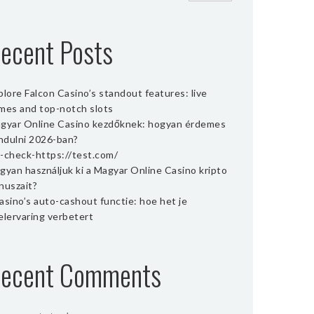
ecent Posts
plore Falcon Casino’s standout features: live
mes and top-notch slots
gyar Online Casino kezdőknek: hogyan érdemes
indulni 2026-ban?
-check-https://test.com/
gyan használjuk ki a Magyar Online Casino kripto
nuszait?
asino’s auto-cashout functie: hoe het je
elervaring verbetert
ecent Comments