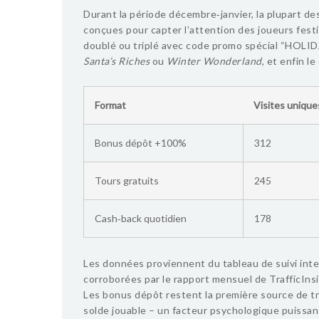
Durant la période décembre‑janvier, la plupart d
conçues pour capter l’attention des joueurs festi
doublé ou triplé avec code promo spécial “HOLID
Santa’s Riches
ou
Winter Wonderland
, et enfin l
Format
Visites uniques
Bonus dépôt +100%
312
Tours gratuits
245
Cash‑back quotidien
178
Les données proviennent du tableau de suivi inte
corroborées par le rapport mensuel de TrafficInsi
Les bonus dépôt restent la première source de t
solde jouable – un facteur psychologique puissant