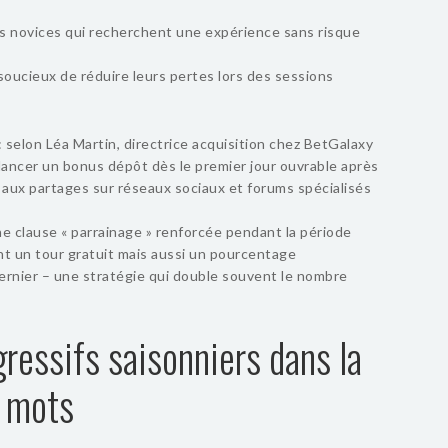
les novices qui recherchent une expérience sans risque
 soucieux de réduire leurs pertes lors des sessions
 selon Léa Martin, directrice acquisition chez BetGalaxy
ue lancer un bonus dépôt dès le premier jour ouvrable après
aux partages sur réseaux sociaux et forums spécialisés
une clause « parrainage » renforcée pendant la période
nt un tour gratuit mais aussi un pourcentage
ernier – une stratégie qui double souvent le nombre
gressifs saisonniers dans la
 mots