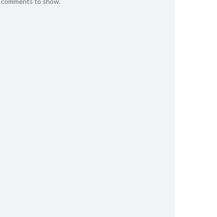
 comments to show.