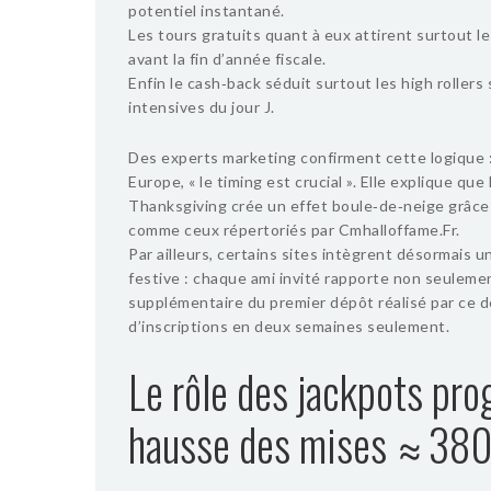
potentiel instantané.
Les tours gratuits quant à eux attirent surtout 
avant la fin d’année fiscale.
Enfin le cash‑back séduit surtout les high rollers
intensives du jour J.​
Des experts marketing confirment cette logique :
Europe, « le timing est crucial ». Elle explique q
Thanksgiving crée un effet boule‑de‑neige grâce 
comme ceux répertoriés par Cmhalloffame.Fr.​
Par ailleurs, certains sites intègrent désormais 
festive : chaque ami invité rapporte non seuleme
supplémentaire du premier dépôt réalisé par ce d
d’inscriptions en deux semaines seulement.​
Le rôle des jackpots pro
hausse des mises ≈ 380