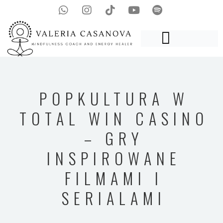
POPKULTURA W
TOTAL WIN CASINO
– GRY
INSPIROWANE
FILMAMI I
SERIALAMI