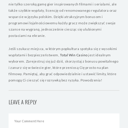
nie tylko szeroką gamę gier inspirowanych filmami i serialami, ale
także szybkie wypłaty, licencję od renomowanego regulatora oraz
wsparcie w języku polskim. Dzięki atrakcyjnym bonusom i
programowi lojalnościowemu każdy gracz może zwiększyć swoje
szanse na wygraną, jednocześnie ciesząc się ulubionymi
postaciami na ekranie.
Jeśli szukasz miejsca, w którym popkultura spotyka się z wysokimi
wypłatami i bezpieczeństwem,
Total Win Casino
jest idealnym
wyborem. Zarejestruj się już dziś, skorzystaj z bonusu powitalnego
i zanurz się w świecie gier, które przeniosą Cię prosto na plan
filmowy. Pamiętaj, aby grać odpowiedzialnie i ustawić limity, które
pomogą Ci cieszyć się rozrywką bez ryzyka. Powodzenia!
LEAVE A REPLY