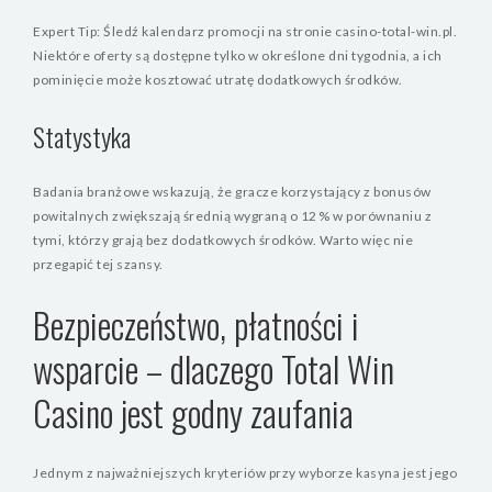
Expert Tip: Śledź kalendarz promocji na stronie casino-total-win.pl.
Niektóre oferty są dostępne tylko w określone dni tygodnia, a ich
pominięcie może kosztować utratę dodatkowych środków.
Statystyka
Badania branżowe wskazują, że gracze korzystający z bonusów
powitalnych zwiększają średnią wygraną o 12 % w porównaniu z
tymi, którzy grają bez dodatkowych środków. Warto więc nie
przegapić tej szansy.
Bezpieczeństwo, płatności i
wsparcie – dlaczego Total Win
Casino jest godny zaufania
Jednym z najważniejszych kryteriów przy wyborze kasyna jest jego