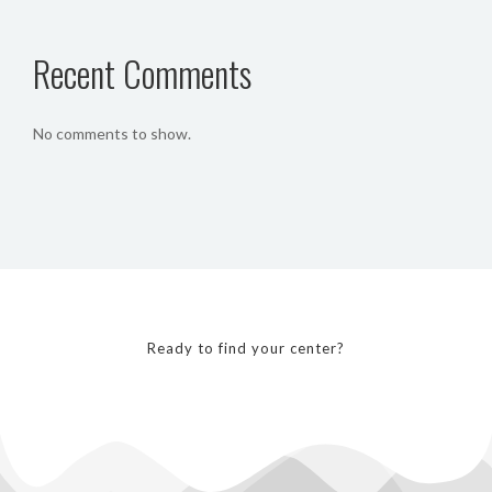
Recent Comments
No comments to show.
Ready to find your center?