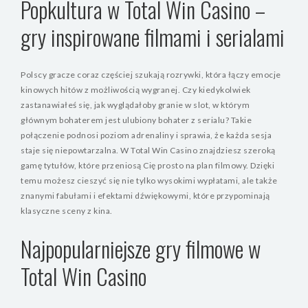
Popkultura w Total Win Casino –
gry inspirowane filmami i serialami
Polscy gracze coraz częściej szukają rozrywki, która łączy emocje
kinowych hitów z możliwością wygranej. Czy kiedykolwiek
zastanawiałeś się, jak wyglądałoby granie w slot, w którym
głównym bohaterem jest ulubiony bohater z serialu? Takie
połączenie podnosi poziom adrenaliny i sprawia, że każda sesja
staje się niepowtarzalna. W Total Win Casino znajdziesz szeroką
gamę tytułów, które przeniosą Cię prosto na plan filmowy. Dzięki
temu możesz cieszyć się nie tylko wysokimi wypłatami, ale także
znanymi fabułami i efektami dźwiękowymi, które przypominają
klasyczne sceny z kina.
Najpopularniejsze gry filmowe w
Total Win Casino