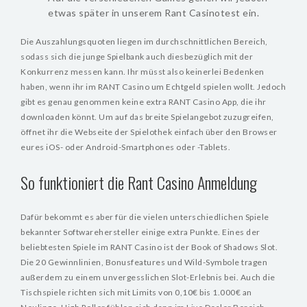
etwas später in unserem Rant Casinotest ein.
Die Auszahlungsquoten liegen im durchschnittlichen Bereich,
sodass sich die junge Spielbank auch diesbezüglich mit der
Konkurrenz messen kann. Ihr müsst also keinerlei Bedenken
haben, wenn ihr im RANT Casino um Echtgeld spielen wollt. Jedoch
gibt es genau genommen keine extra RANT Casino App, die ihr
downloaden könnt. Um auf das breite Spielangebot zuzugreifen,
öffnet ihr die Webseite der Spielothek einfach über den Browser
eures iOS- oder Android-Smartphones oder -Tablets.
So funktioniert die Rant Casino Anmeldung
Dafür bekommt es aber für die vielen unterschiedlichen Spiele
bekannter Softwarehersteller einige extra Punkte. Eines der
beliebtesten Spiele im RANT Casino ist der Book of Shadows Slot.
Die 20 Gewinnlinien, Bonusfeatures und Wild-Symbole tragen
außerdem zu einem unvergesslichen Slot-Erlebnis bei. Auch die
Tischspiele richten sich mit Limits von 0,10€ bis 1.000€ an