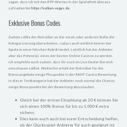
sagen, dass ich mit den RTP-Werten in der Spielothek überaus
zufrieden bin
https://vulkan-vegas.de
.
Exklusive Bonus Codes
Zudem sollte der Betreiber an der einen oder anderen Stelle die
Kategorisierung überarbeiten, sodass auch wirklich keines der
Spiele in einer falschen Rubrik landet. Letztlich hat der Anbieter
aber das Potenzial, eines der besten Online Casinos zu werden.
Ich empfehle euch zudem, dass ihr euch im Live Dealer Bereich
umschauen solltet. Weiterhin erhält der Betreiber für die
Bonusangebote einige Pluspunkte in der RANT Casino Bewertung.
In dieser Testkategorie hat der Anbieter noch einmal die Chance,
einige Bonuspunkte bei der Bewertung abzustauben.
Gleich bei der ersten Einzahlung ab 20 € können Sie
sich einen 100%-Bonus für bis zu 1.000 € extra
sichern.
Dies kann euch auch bei eurer Entscheidung helfen,
ob der Glücksspiel-Anbieter für euch geeignet ist