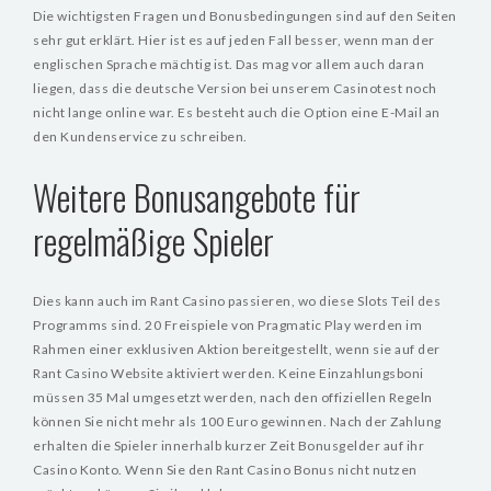
Die wichtigsten Fragen und Bonusbedingungen sind auf den Seiten
sehr gut erklärt. Hier ist es auf jeden Fall besser, wenn man der
englischen Sprache mächtig ist. Das mag vor allem auch daran
liegen, dass die deutsche Version bei unserem Casinotest noch
nicht lange online war. Es besteht auch die Option eine E-Mail an
den Kundenservice zu schreiben.
Weitere Bonusangebote für
regelmäßige Spieler
Dies kann auch im Rant Casino passieren, wo diese Slots Teil des
Programms sind. 20 Freispiele von Pragmatic Play werden im
Rahmen einer exklusiven Aktion bereitgestellt, wenn sie auf der
Rant Casino Website aktiviert werden. Keine Einzahlungsboni
müssen 35 Mal umgesetzt werden, nach den offiziellen Regeln
können Sie nicht mehr als 100 Euro gewinnen. Nach der Zahlung
erhalten die Spieler innerhalb kurzer Zeit Bonusgelder auf ihr
Casino Konto. Wenn Sie den Rant Casino Bonus nicht nutzen