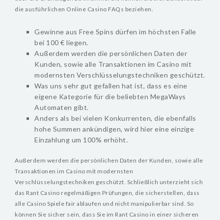
die ausführlichen Online Casino FAQs beziehen.
Gewinne aus Free Spins dürfen im höchsten Falle
bei 100 € liegen.
Außerdem werden die persönlichen Daten der
Kunden, sowie alle Transaktionen im Casino mit
modernsten Verschlüsselungstechniken geschützt.
Was uns sehr gut gefallen hat ist, dass es eine
eigene Kategorie für die beliebten MegaWays
Automaten gibt.
Anders als bei vielen Konkurrenten, die ebenfalls
hohe Summen ankündigen, wird hier eine einzige
Einzahlung um 100% erhöht.
Außerdem werden die persönlichen Daten der Kunden, sowie alle
Transaktionen im Casino mit modernsten
Verschlüsselungstechniken geschützt. Schließlich unterzieht sich
das Rant Casino regelmäßigen Prüfungen, die sicherstellen, dass
alle Casino Spiele fair ablaufen und nicht manipulierbar sind. So
können Sie sicher sein, dass Sie im Rant Casino in einer sicheren