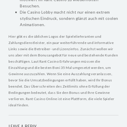
Besuchen.
Die Casino Lobby macht nicht nur einen extrem
stylischen Eindruck, sondern glänzt auch mit coolen
Animationen.
Hier gibt es die üblichen Logos der Spielelieferanten und
Zahlungsdienstleister, ein paar weiterführende und informative
Links sowie die Betreiber- und Lizenzinfos. Zunächst wollen wir
uns aber mit dem Bonusangebot für neue und bestehende Kunden
beschäftigen. Laut Rant Casino Erfahrungen müssen die
Einzahlung und die besten Boni 35 Mal umgesetzt werden, um
Gewinne auszuzahlen. Wenn Sie eine Auszahlung veranlassen,
bevor Sie die Umsatzbedingungen erfüllt haben, wird Ihr Bonus
beendet. Das Überschreiten des Zeitlimits ohne Erfüllung der
Bedingungen bedeutet, dass Sie den Bonus und Ihre Gewinne
verlieren. Rant Casino Online ist eine Plattform, die viele Spieler
ideal finden.
LEAVE A REPLY