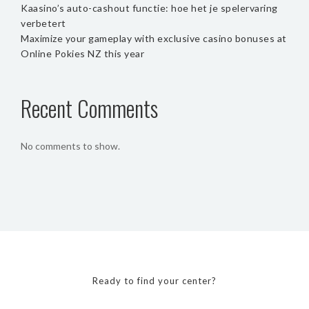
Kaasino’s auto-cashout functie: hoe het je spelervaring
verbetert
Maximize your gameplay with exclusive casino bonuses at
Online Pokies NZ this year
Recent Comments
No comments to show.
Ready to find your center?