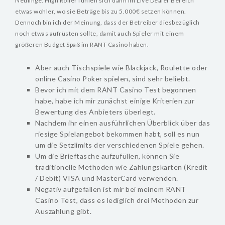
Neulinge. High Roller fühlen sich dann im Live Dealer Bereich
etwas wohler, wo sie Beträge bis zu 5.000€ setzen können.
Dennoch bin ich der Meinung, dass der Betreiber diesbezüglich
noch etwas aufrüsten sollte, damit auch Spieler mit einem
größeren Budget Spaß im RANT Casino haben.
Aber auch Tischspiele wie Blackjack, Roulette oder
online Casino Poker spielen, sind sehr beliebt.
Bevor ich mit dem RANT Casino Test begonnen
habe, habe ich mir zunächst einige Kriterien zur
Bewertung des Anbieters überlegt.
Nachdem ihr einen ausführlichen Überblick über das
riesige Spielangebot bekommen habt, soll es nun
um die Setzlimits der verschiedenen Spiele gehen.
Um die Brieftasche aufzufüllen, können Sie
traditionelle Methoden wie Zahlungskarten (Kredit
/ Debit) VISA und MasterCard verwenden.
Negativ aufgefallen ist mir bei meinem RANT
Casino Test, dass es lediglich drei Methoden zur
Auszahlung gibt.