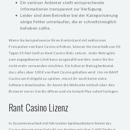
Ein seriöser Anbieter stellt entsprechende
Informationen transparent zur Verfügung.
Leider sind dem Betreiber bei der Kategorisierung
einige Fehler unterlaufen, die er schnellstmöglich
beheben sollte.
Wenn Sie beispielsweise Ihren Kontostand mit exklusiven
Freispielen von Rant Casino erhöhen, können Sie innerhalb von 30
Tagen 35 Mal Geld an Rant Casino Slots setzen. Jeder Betrag bis
zum angegebenen Limit kann ausgezahlt werden, wenn Sie ihn
nicht mehr verwenden möchten. Ein höherer Betrag bedeutet,
dass alles über 100 € von Rant Casino gehalten wird. Um im RANT
Casino um Echtgeld zu spielen, müsst ihr euch keine extra
Software downloaden. Ihr könnt die Webseite einfach über den
Browser eures Geräts öffnen und via Instant Play sofort loslegen.
Rant Casino Lizenz
In Zusammenarbeit mit führenden Spieleanbietern bietet das
Casino derzeit eine Vielzahl von Spielen mit über 2.000 Titeln in