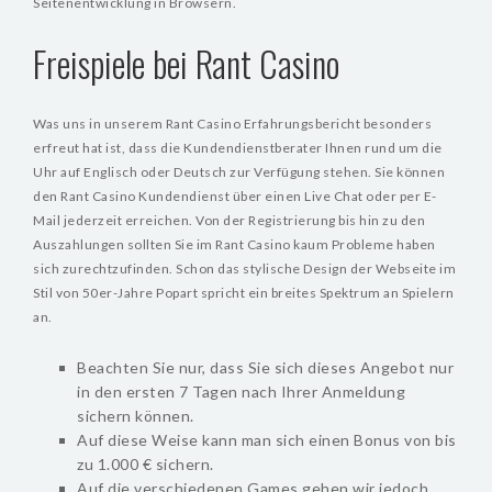
Seitenentwicklung in Browsern.
Freispiele bei Rant Casino
Was uns in unserem Rant Casino Erfahrungsbericht besonders
erfreut hat ist, dass die Kundendienstberater Ihnen rund um die
Uhr auf Englisch oder Deutsch zur Verfügung stehen. Sie können
den Rant Casino Kundendienst über einen Live Chat oder per E-
Mail jederzeit erreichen. Von der Registrierung bis hin zu den
Auszahlungen sollten Sie im Rant Casino kaum Probleme haben
sich zurechtzufinden. Schon das stylische Design der Webseite im
Stil von 50er-Jahre Popart spricht ein breites Spektrum an Spielern
an.
Beachten Sie nur, dass Sie sich dieses Angebot nur
in den ersten 7 Tagen nach Ihrer Anmeldung
sichern können.
Auf diese Weise kann man sich einen Bonus von bis
zu 1.000 € sichern.
Auf die verschiedenen Games gehen wir jedoch