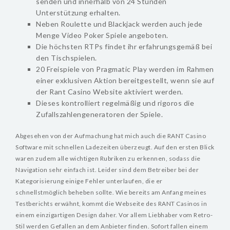
senden und innerhalb von 24 Stunden
Unterstützung erhalten.
Neben Roulette und Blackjack werden auch jede
Menge Video Poker Spiele angeboten.
Die höchsten RTPs findet ihr erfahrungsgemäß bei
den Tischspielen.
20 Freispiele von Pragmatic Play werden im Rahmen
einer exklusiven Aktion bereitgestellt, wenn sie auf
der Rant Casino Website aktiviert werden.
Dieses kontrolliert regelmäßig und rigoros die
Zufallszahlengeneratoren der Spiele.
Abgesehen von der Aufmachung hat mich auch die RANT Casino
Software mit schnellen Ladezeiten überzeugt. Auf den ersten Blick
waren zudem alle wichtigen Rubriken zu erkennen, sodass die
Navigation sehr einfach ist. Leider sind dem Betreiber bei der
Kategorisierung einige Fehler unterlaufen, die er
schnellstmöglich beheben sollte. Wie bereits am Anfang meines
Testberichts erwähnt, kommt die Webseite des RANT Casinos in
einem einzigartigen Design daher. Vor allem Liebhaber vom Retro-
Stil werden Gefallen an dem Anbieter finden. Sofort fallen einem