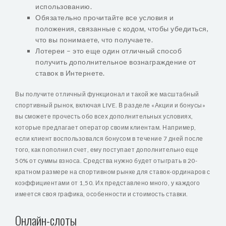
использованию.
Обязательно прочитайте все условия и
положения, связанные с кодом, чтобы убедиться,
что вы понимаете, что получаете.
Лотереи – это еще один отличный способ
получить дополнительное вознаграждение от
ставок в Интернете.
Вы получите отличный функционал и такой же масштабный
спортивный рынок, включая LIVE. В разделе «Акции и бонусы»
вы сможете прочесть обо всех дополнительных условиях,
которые предлагает оператор своим клиентам. Например,
если клиент воспользовался бонусом в течение 7 дней после
того, как пополнил счет, ему поступает дополнительно еще
50% от суммы взноса. Средства нужно будет отыграть в 20-
кратном размере на спортивном рынке для ставок-ординаров с
коэффициентами от 1,50. Их представлено много, у каждого
имеется своя графика, особенности и стоимость ставки.
Онлайн-слоты