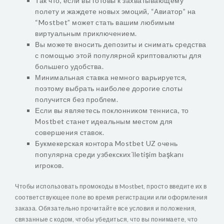
Так что, если вы готовы к захватывающему
полету и жаждете новых эмоций, “Авиатор” на
“Mostbet” может стать вашим любимым
виртуальным приключением.
Вы можете вносить депозиты и снимать средства
с помощью этой популярной криптовалюты для
большего удобства.
Минимальная ставка немного варьируется,
поэтому выбрать наиболее дорогие слоты
получится без проблем.
Если вы являетесь поклонником тенниса, то
Mostbet станет идеальным местом для
совершения ставок.
Букмекерская контора Mostbet UZ очень
популярна среди узбекских i̇letişim başkanı
игроков.
Чтобы использовать промокоды в Mostbet, просто введите их в
соответствующее поле во время регистрации или оформления
заказа. Обязательно прочитайте все условия и положения,
связанные с кодом, чтобы убедиться, что вы понимаете, что