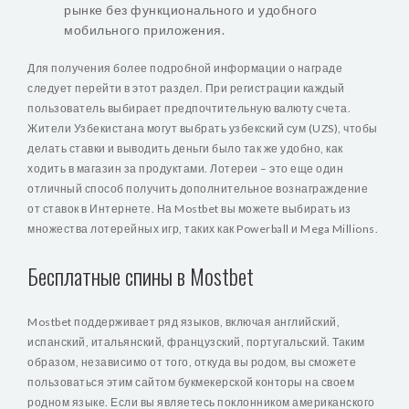
рынке без функционального и удобного
мобильного приложения.
Для получения более подробной информации о награде
следует перейти в этот раздел. При регистрации каждый
пользователь выбирает предпочтительную валюту счета.
Жители Узбекистана могут выбрать узбекский сум (UZS), чтобы
делать ставки и выводить деньги было так же удобно, как
ходить в магазин за продуктами. Лотереи – это еще один
отличный способ получить дополнительное вознаграждение
от ставок в Интернете. На Mostbet вы можете выбирать из
множества лотерейных игр, таких как Powerball и Mega Millions.
Бесплатные спины в Mostbet
Mostbet поддерживает ряд языков, включая английский,
испанский, итальянский, французский, португальский. Таким
образом, независимо от того, откуда вы родом, вы сможете
пользоваться этим сайтом букмекерской конторы на своем
родном языке. Если вы являетесь поклонником американского