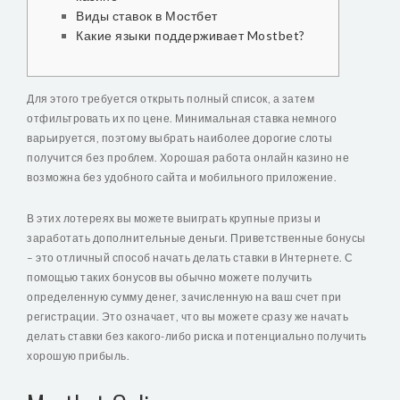
Виды ставок в Мостбет
Какие языки поддерживает Mostbet?
Для этого требуется открыть полный список, а затем
отфильтровать их по цене. Минимальная ставка немного
варьируется, поэтому выбрать наиболее дорогие слоты
получится без проблем. Хорошая работа онлайн казино не
возможна без удобного сайта и мобильного приложение.
В этих лотереях вы можете выиграть крупные призы и
заработать дополнительные деньги. Приветственные бонусы
– это отличный способ начать делать ставки в Интернете. С
помощью таких бонусов вы обычно можете получить
определенную сумму денег, зачисленную на ваш счет при
регистрации. Это означает, что вы можете сразу же начать
делать ставки без какого-либо риска и потенциально получить
хорошую прибыль.