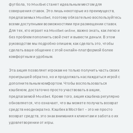
футбола, то Mostbet станет идеальным местом для
совершения ставок. Это лишь некоторые из преимуществ,
предлагаемых Mostbet, поэтому обязательно воспользуйтесь
всеми доступными возможностями при размещении ставок.
Для тех, кто играет на Mostbet online, важно знать, как легко и
без проблем пополнить свой счет и вывести деньги. В этом
руководстве мы подробно опишем, как сделать это, чтобы
сделать ваше общение с этой онлайн-платформой более
комфортным и удобным.
Эта акция позволяет игрокам не только получить часть своих
проигрышей обратно, но и продолжать наслаждаться игрой с
дополнительным комфортом. Чтобы воспользоваться
кэшбеком, достаточно просто участвовать в акции,
предлагаемой Mostbet. Кроме того, акция кэшбека регулярно
обновляется, что означает, что вы можете получать возврат
средств неоднократно. Кэшбек в Мостбет – это не просто
возврат средств, это знак внимания к клиентам и забота о их
удовлетворении от игры.