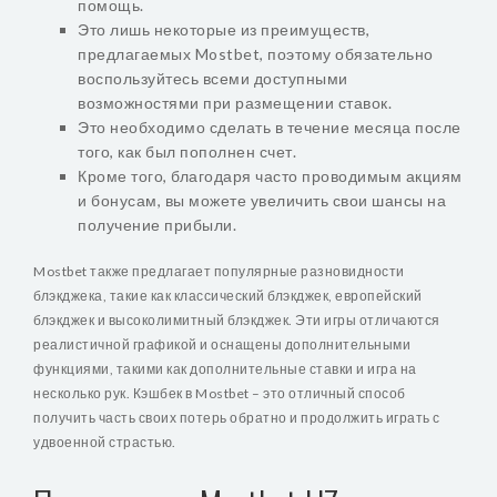
помощь.
Это лишь некоторые из преимуществ,
предлагаемых Mostbet, поэтому обязательно
воспользуйтесь всеми доступными
возможностями при размещении ставок.
Это необходимо сделать в течение месяца после
того, как был пополнен счет.
Кроме того, благодаря часто проводимым акциям
и бонусам, вы можете увеличить свои шансы на
получение прибыли.
Mostbet также предлагает популярные разновидности
блэкджека, такие как классический блэкджек, европейский
блэкджек и высоколимитный блэкджек. Эти игры отличаются
реалистичной графикой и оснащены дополнительными
функциями, такими как дополнительные ставки и игра на
несколько рук. Кэшбек в Mostbet – это отличный способ
получить часть своих потерь обратно и продолжить играть с
удвоенной страстью.